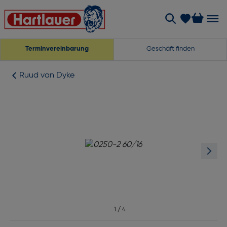
Terminvereinbarung
Geschäft finden
Ruud van Dyke
1
/
4