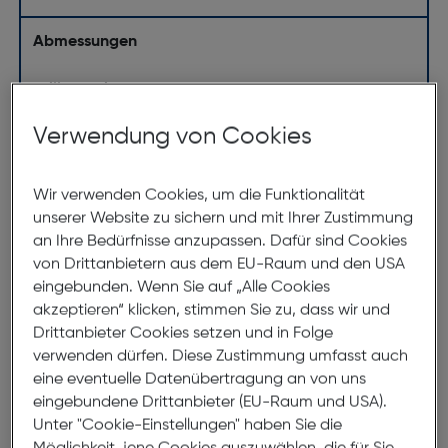
Abmessungen
Brillenbreite:
148mm
Steg:
16mm
Verwendung von Cookies
Glasbreite:
60mm
Bügellänge:
140mm
Wir verwenden Cookies, um die Funktionalität
unserer Website zu sichern und mit Ihrer Zustimmung
(individuell ausrichtbar)
an Ihre Bedürfnisse anzupassen. Dafür sind Cookies
148mm
von Drittanbietern aus dem EU-Raum und den USA
eingebunden. Wenn Sie auf „Alle Cookies
akzeptieren“ klicken, stimmen Sie zu, dass wir und
Drittanbieter Cookies setzen und in Folge
verwenden dürfen. Diese Zustimmung umfasst auch
eine eventuelle Datenübertragung an von uns
eingebundene Drittanbieter (EU-Raum und USA).
Unter "Cookie-Einstellungen" haben Sie die
60mm
16mm