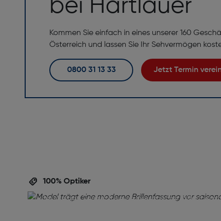
bei Hartlauer
Kommen Sie einfach in eines unserer 160 Geschä
Österreich und lassen Sie Ihr Sehvermögen kost
0800 31 13 33
Jetzt Termin vere
Perfekte Brille,
perfekte Beratu
100% Optiker
Ihre Augen verdienen die beste Betreuung! Verein
jetzt einen Termin für eine persönliche Brillenbera
inklusive gratis Sehtest. Unser Team unterstützt Si