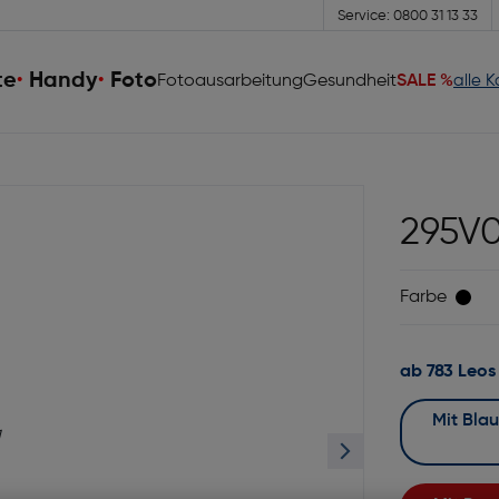
Service: 0800 31 13 33
te
Handy
Foto
Fotoausarbeitung
Gesundheit
SALE %
alle 
295V0
Farbe
ab 783 Leos