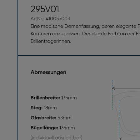
295V01
ArtNr.: 410057003
Eine modische Damenfassung, deren elegante For
Konturen anzupassen. Der dunkle Farbton der F
Brillenträgerinnen.
Abmessungen
Brillenbreite:
135mm
Steg:
18mm
Glasbreite:
53mm
Bügellänge:
135mm
(individuell ausrichtbar)