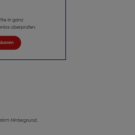
fte in ganz
enlos überprüfen.
inbaren
ng!
baren Sie
tung
e dabei,