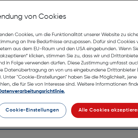
Mit Premiumgläsern und Superentspiegelung in Sehstärke
ndung von Cookies
Jetzt Ter
enden Cookies, um die Funktionalität unserer Website zu sich
stimmung an Ihre Bedürfnisse anzupassen. Dafür sind Cookies 
Lagernd |
ietern aus dem EU-Raum und den USA eingebunden. Wenn Sie 
Nach Hau
akzeptieren“ klicken, stimmen Sie zu, dass wir und Drittanbiet
Selbstab
nd in Folge verwenden dürfen. Diese Zustimmung umfasst auc
le Datenübertragung an von uns eingebundene Drittanbiete
. Unter "Cookie-Einstellungen" haben Sie die Möglichkeit, jen
en, die für Sie von Interesse sind. Weitere Informationen finde
Datenverarbeitungsrichtlinie.
Cookie-Einstellungen
Alle Cookies akzeptiere