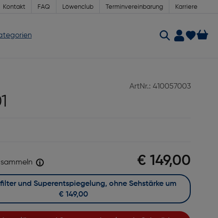
Kontakt
FAQ
Löwenclub
Terminvereinbarung
Karriere
Kategorien
ArtNr.: 410057003
1
€ 149,00
sammeln
Mit Blaufilter und Superentspiegelung, ohne Sehstärke um
€ 149,00