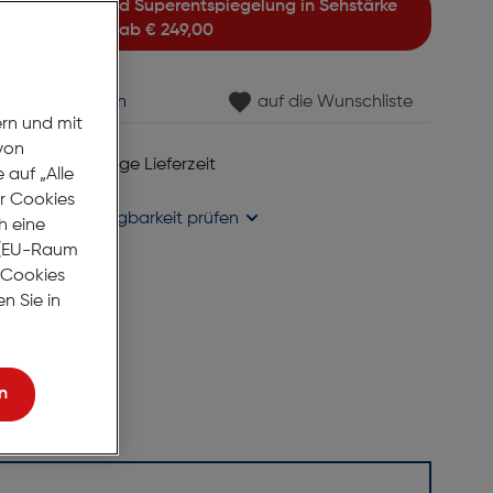
ab
€ 249,00
min vereinbaren
auf die Wunschliste
ern und mit
von
 6 bis 8 Werktage Lieferzeit
auf „Alle
se liefern
er Cookies
holung in
Verfügbarkeit prüfen
h eine
r (EU-Raum
e Cookies
n Sie in
n