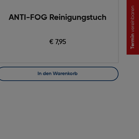
vereinbaren
ANTI-FOG Reinigungstuch
Termin
€ 7,95
In den Warenkorb