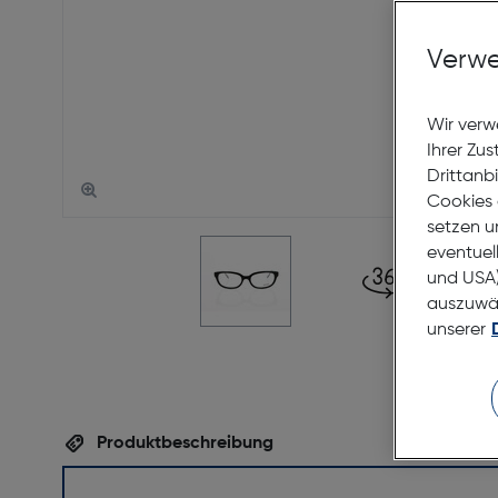
Verwe
Wir verw
Ihrer Zu
Drittanb
Cookies 
setzen u
eventuel
und USA)
auszuwähl
unserer
Produktbeschreibung