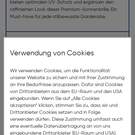
bieten optimalen UV-Schutz und ergänzen den
raffinierten Look dieser Premium-Sonnenbrille. Ein
Must-have für jede stilbewusste Garderobe.
Abmessungen
Verwendung von Cookies
Brillenbreite:
141mm
Steg:
25mm
Wir verwenden Cookies, um die Funktionalität
Glasbreite:
47mm
unserer Website zu sichern und mit Ihrer Zustimmung
Bügellänge:
150mm
an Ihre Bedürfnisse anzupassen. Dafür sind Cookies
von Drittanbietern aus dem EU-Raum und den USA
(individuell ausrichtbar)
eingebunden. Wenn Sie auf „Alle Cookies
141mm
akzeptieren“ klicken, stimmen Sie zu, dass wir und
Drittanbieter Cookies setzen und in Folge
verwenden dürfen. Diese Zustimmung umfasst auch
eine eventuelle Datenübertragung an von uns
eingebundene Drittanbieter (EU-Raum und USA).