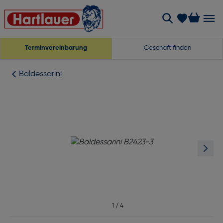
Terminvereinbarung
Geschäft finden
Baldessarini
1
/
4