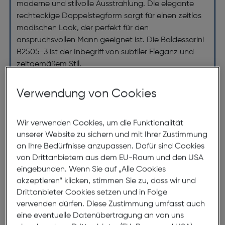
moderne und stilvolle Ausstrahlung. Die elegante
rechteckige Doppelstegform sorgt für einen zeitlos
modischen Look, der perfekt für den
anspruchsvollen Mann geeignet ist. Die Baldessarini
B2505-3 ist der Inbegriff von subtiler Eleganz und
zeitgemäßem Stil.
Verwendung von Cookies
Abmessungen
Wir verwenden Cookies, um die Funktionalität
Brillenbreite:
146mm
unserer Website zu sichern und mit Ihrer Zustimmung
Steg:
16mm
an Ihre Bedürfnisse anzupassen. Dafür sind Cookies
Glasbreite:
56mm
von Drittanbietern aus dem EU-Raum und den USA
eingebunden. Wenn Sie auf „Alle Cookies
Bügellänge:
145mm
akzeptieren“ klicken, stimmen Sie zu, dass wir und
(individuell ausrichtbar)
Drittanbieter Cookies setzen und in Folge
verwenden dürfen. Diese Zustimmung umfasst auch
146mm
eine eventuelle Datenübertragung an von uns