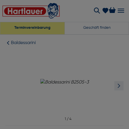
Terminvereinbarung
Geschäft finden
Baldessarini
1
/
4