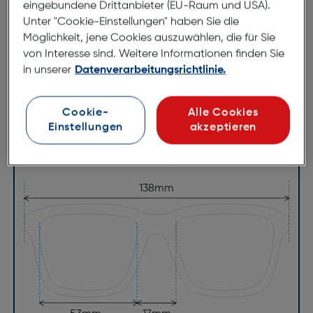
eingebundene Drittanbieter (EU-Raum und USA).
Unter "Cookie-Einstellungen" haben Sie die
Möglichkeit, jene Cookies auszuwählen, die für Sie
Abmessungen
von Interesse sind. Weitere Informationen finden Sie
in unserer
Datenverarbeitungsrichtlinie.
Brillenbreite:
138mm
Steg:
17mm
Cookie-
Alle Cookies
Glasbreite:
53mm
Einstellungen
akzeptieren
Bügellänge:
140mm
(individuell ausrichtbar)
138mm