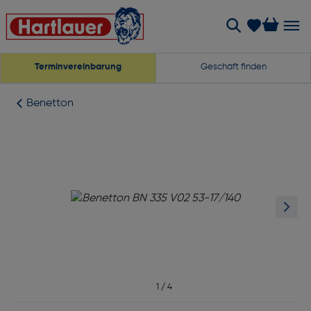
Terminvereinbarung
Geschäft finden
Benetton
1
/
4