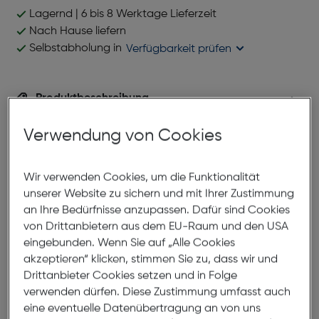
Lagernd | 6 bis 8 Werktage Lieferzeit
Nach Hause liefern
Selbstabholung in
Verfügbarkeit prüfen
Produktbeschreibung
Benetton BN 335 V02 53-17/140
Verwendung von Cookies
ArtNr.: 879999321
Eine modische Damenfassung, deren elegante Form
Wir verwenden Cookies, um die Funktionalität
auf Ecken und Kanten verzichtet, und sich somit
unserer Website zu sichern und mit Ihrer Zustimmung
Perfekt dazu eignet sich an weiche Gesichtszüge
an Ihre Bedürfnisse anzupassen. Dafür sind Cookies
und Konturen anzupassen. Die ausgefallene
von Drittanbietern aus dem EU-Raum und den USA
Farbkombination fällt hingegen sofort ins Auge, und
eingebunden. Wenn Sie auf „Alle Cookies
macht diese Fassung zur perfekten Wahl für
akzeptieren“ klicken, stimmen Sie zu, dass wir und
Modebewusste Brillenträgerinnen, mit Gespür für
Drittanbieter Cookies setzen und in Folge
progressives Design und zeitgemäße
verwenden dürfen. Diese Zustimmung umfasst auch
Formensprache.
eine eventuelle Datenübertragung an von uns