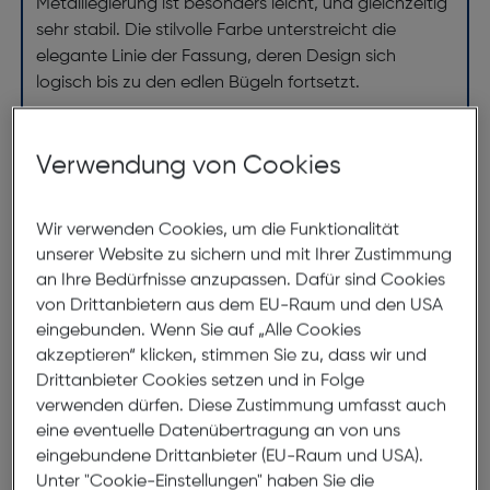
Metalllegierung ist besonders leicht, und gleichzeitig
sehr stabil. Die stilvolle Farbe unterstreicht die
elegante Linie der Fassung, deren Design sich
logisch bis zu den edlen Bügeln fortsetzt.
Verwendung von Cookies
Abmessungen
Brillenbreite:
139mm
Wir verwenden Cookies, um die Funktionalität
Steg:
15mm
unserer Website zu sichern und mit Ihrer Zustimmung
an Ihre Bedürfnisse anzupassen. Dafür sind Cookies
Glasbreite:
57mm
von Drittanbietern aus dem EU-Raum und den USA
Bügellänge:
145mm
eingebunden. Wenn Sie auf „Alle Cookies
akzeptieren“ klicken, stimmen Sie zu, dass wir und
(individuell ausrichtbar)
Drittanbieter Cookies setzen und in Folge
139mm
verwenden dürfen. Diese Zustimmung umfasst auch
eine eventuelle Datenübertragung an von uns
eingebundene Drittanbieter (EU-Raum und USA).
Unter "Cookie-Einstellungen" haben Sie die