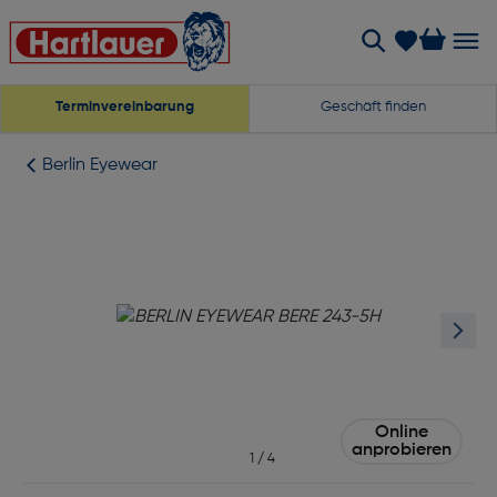
Terminvereinbarung
Geschäft finden
Berlin Eyewear
Online
anprobieren
1
/
4