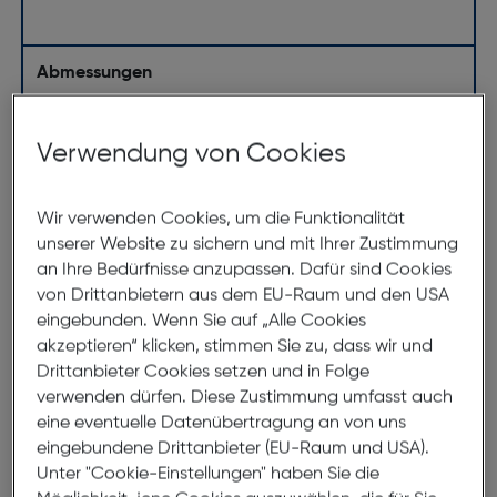
Abmessungen
Brillenbreite:
121mm
Verwendung von Cookies
Steg:
14mm
Glasbreite:
51mm
Wir verwenden Cookies, um die Funktionalität
Bügellänge:
145mm
unserer Website zu sichern und mit Ihrer Zustimmung
(individuell ausrichtbar)
an Ihre Bedürfnisse anzupassen. Dafür sind Cookies
von Drittanbietern aus dem EU-Raum und den USA
121mm
eingebunden. Wenn Sie auf „Alle Cookies
akzeptieren“ klicken, stimmen Sie zu, dass wir und
Drittanbieter Cookies setzen und in Folge
verwenden dürfen. Diese Zustimmung umfasst auch
eine eventuelle Datenübertragung an von uns
eingebundene Drittanbieter (EU-Raum und USA).
Unter "Cookie-Einstellungen" haben Sie die