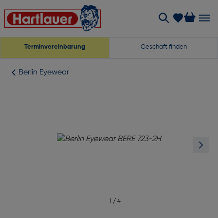
Terminvereinbarung
Geschäft finden
Berlin Eyewear
1
/
4