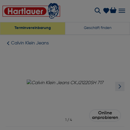
Terminvereinbarung
Geschäft finden
Calvin Klein Jeans
Online
anprobieren
1
/
4