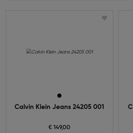
Calvin Klein Jeans 24205 001
C
€ 149,00