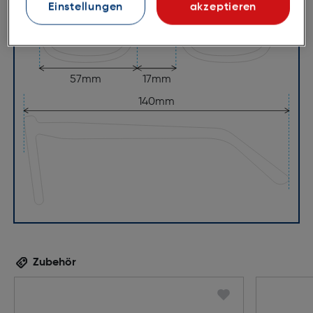
Einstellungen
akzeptieren
57mm
17mm
140mm
Zubehör