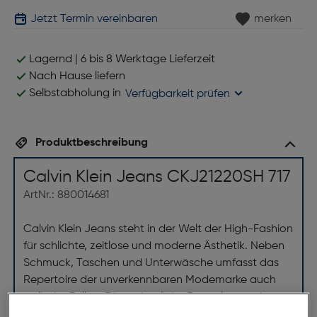
Jetzt Termin vereinbaren
merken
Lagernd | 6 bis 8 Werktage Lieferzeit
Nach Hause liefern
Selbstabholung in
Verfügbarkeit prüfen
Produktbeschreibung
Calvin Klein Jeans CKJ21220SH 717
ArtNr.: 880014681
Calvin Klein Jeans steht in der Welt der High-Fashion
für schlichte, zeitlose und moderne Ästhetik. Neben
Schmuck, Taschen und Unterwäsche umfasst das
Repertoire der unverkennbaren Modemarke auch
stylische Brillen. Dieses herrliche Exemplar wurde aus
einer besonders leichten, und perfekt anpassbaren