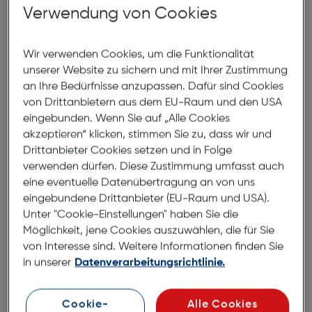
Verwendung von Cookies
Metalllegierung gefertigt. Das geringe Gewicht, und
der dezente Rahmen eignen sich perfekt für
Brillenträgerinnen mit hohen Ansprüchen an dezente
Wir verwenden Cookies, um die Funktionalität
Ästhetik, und bestmöglichen Tragekomfort.
unserer Website zu sichern und mit Ihrer Zustimmung
an Ihre Bedürfnisse anzupassen. Dafür sind Cookies
von Drittanbietern aus dem EU-Raum und den USA
Abmessungen
eingebunden. Wenn Sie auf „Alle Cookies
akzeptieren“ klicken, stimmen Sie zu, dass wir und
Brillenbreite:
142mm
Drittanbieter Cookies setzen und in Folge
verwenden dürfen. Diese Zustimmung umfasst auch
Steg:
17mm
eine eventuelle Datenübertragung an von uns
Glasbreite:
57mm
eingebundene Drittanbieter (EU-Raum und USA).
Unter "Cookie-Einstellungen" haben Sie die
Bügellänge:
140mm
Möglichkeit, jene Cookies auszuwählen, die für Sie
(individuell ausrichtbar)
von Interesse sind. Weitere Informationen finden Sie
in unserer
Datenverarbeitungsrichtlinie.
142mm
Cookie-
Alle Cookies