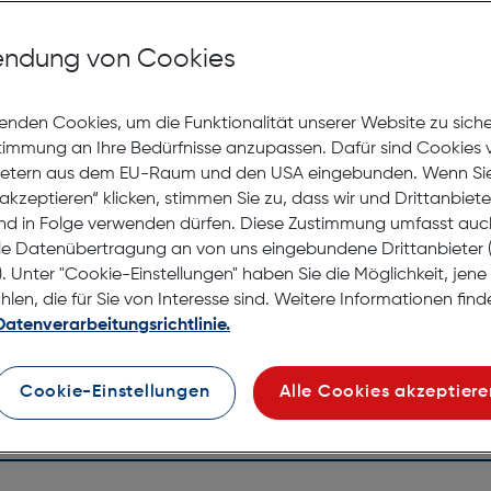
Mit Premiumgläsern und Superentspiegelung in Sehstärke
ndung von Cookies
enden Cookies, um die Funktionalität unserer Website zu sich
Jetzt Ter
stimmung an Ihre Bedürfnisse anzupassen. Dafür sind Cookies 
ietern aus dem EU-Raum und den USA eingebunden. Wenn Sie 
akzeptieren“ klicken, stimmen Sie zu, dass wir und Drittanbiet
Lagernd |
nd in Folge verwenden dürfen. Diese Zustimmung umfasst auc
Nach Hau
le Datenübertragung an von uns eingebundene Drittanbiete
Selbstab
. Unter "Cookie-Einstellungen" haben Sie die Möglichkeit, jen
en, die für Sie von Interesse sind. Weitere Informationen finde
Datenverarbeitungsrichtlinie.
Cookie-Einstellungen
Alle Cookies akzeptiere