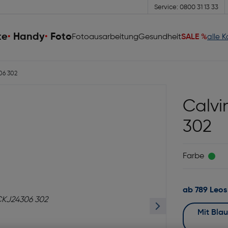
Service: 0800 31 13 33
te
Handy
Foto
Fotoausarbeitung
Gesundheit
SALE %
alle 
06 302
Calvi
302
Farbe
ab 789 Leos