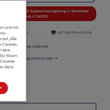
ab
€ 249,00
ern und mit
min vereinbaren
auf die Wunschliste
von
auf „Alle
er Cookies
 6 bis 8 Werktage Lieferzeit
h eine
se liefern
r (EU-Raum
holung in
Verfügbarkeit prüfen
e Cookies
n Sie in
n