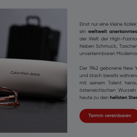
Einst nur eine kleine Koll
ein
weltweit anerkannt
der Welt der High-Fashion
Neben Schmuck, Taschen
unverkennbaren Modemarke
Der 1942 geborene New Yo
und stach bereits während
mit seinem Talent herau
österreichischen Wurzel
heute zu den
hellsten S
Termin vereinbaren