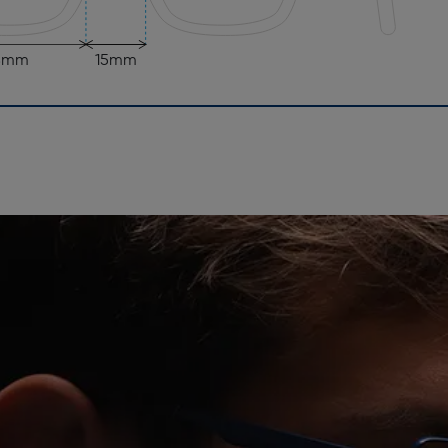
8mm
15mm