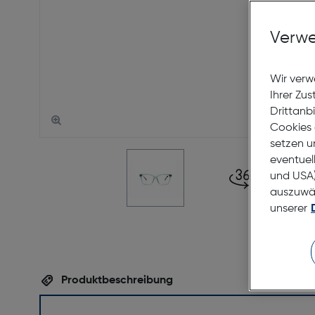
Verwe
Wir verw
Ihrer Zu
Drittanb
Cookies 
setzen u
eventuel
und USA)
auszuwähl
unserer
Produktbeschreibung