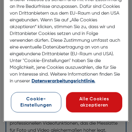
Bundle Produktbeschreibungen
an Ihre Bedürfnisse anzupassen. Dafür sind Cookies
von Drittanbietern aus dem EU-Raum und den USA
eingebunden. Wenn Sie auf „Alle Cookies
akzeptieren“ klicken, stimmen Sie zu, dass wir und
Drittanbieter Cookies setzen und in Folge
verwenden dürfen. Diese Zustimmung umfasst auch
Canon EOS R6 Mark II + RF 24-
eine eventuelle Datenübertragung an von uns
eingebundene Drittanbieter (EU-Raum und USA).
105/4-7,1 IS STM
Unter "Cookie-Einstellungen" haben Sie die
ArtNr.: 100005034
Möglichkeit, jene Cookies auszuwählen, die für Sie
Anzahl: 1
von Interesse sind. Weitere Informationen finden Sie
Meisterhafte Foto- und
in unserer
Datenverarbeitungsrichtlinie.
Videoaufnahmen
Cookie-
Alle Cookies
Lerne die spiegellose Canon EOS R6 Mark II kennen
Einstellungen
akzeptieren
– ein Vollformat-Hybrid-Kraftpaket mit schnelleren
Aufnahmen, verbessertem Autofokus und
professionellen Videofunktionen, das die Messlatte
für Foto und Video gleichermaßen höher legt.