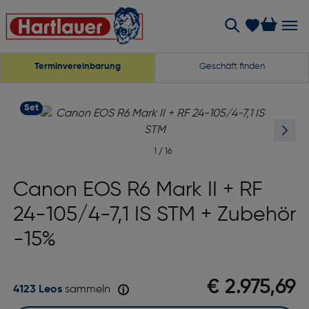
Terminvereinbarung
Geschäft finden
Set
1
/
16
Canon EOS R6 Mark II + RF
24-105/4-7,1 IS STM + Zubehör
-15%
€ 2.975,69
4123 Leos
sammeln