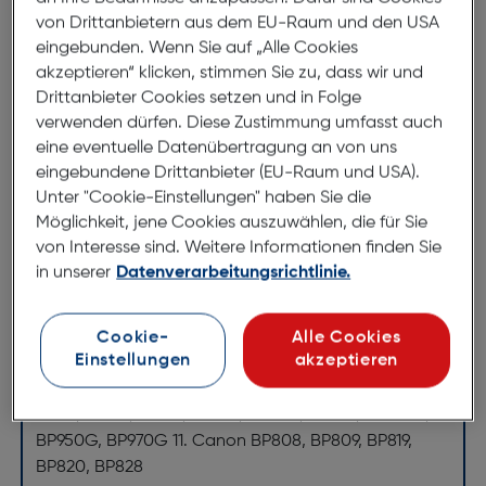
Produktbeschreibung
von Drittanbietern aus dem EU-Raum und den USA
eingebunden. Wenn Sie auf „Alle Cookies
Jupio Brand Charger for Canon
akzeptieren“ klicken, stimmen Sie zu, dass wir und
7.2-8.4V Akkus
Drittanbieter Cookies setzen und in Folge
ArtNr.: 220056021
verwenden dürfen. Diese Zustimmung umfasst auch
eine eventuelle Datenübertragung an von uns
Jupio USB Brand Charger für
eingebundene Drittanbieter (EU-Raum und USA).
Unter "Cookie-Einstellungen" haben Sie die
Canon 7.2V-8.4V Akkus
Möglichkeit, jene Cookies auszuwählen, die für Sie
von Interesse sind. Weitere Informationen finden Sie
Mit diesem Ladegerät können Sie die folgenden
in unserer
Datenverarbeitungsrichtlinie.
Akkus aufladen: 1. Canon LP-E5 2. Canon LP-E6, LP-
E6N 3. Canon LP-E8 4. Canon NB-2L, 2LH, 2L5, 2L12,
2L13, 2L14, 2L24H 5. Canon BP508, BP511, BP511A,
Cookie-
Alle Cookies
Einstellungen
akzeptieren
BP512A, BP522, BP535 6. Canon LP-E17 7. Canon LP-
E12 8. Canon LP-E10 9. Canon NB-10L 10. Canon
BP911, BP914, BP915, BP924, BP930 , BP945, BP930G,
BP950G, BP970G 11. Canon BP808, BP809, BP819,
BP820, BP828