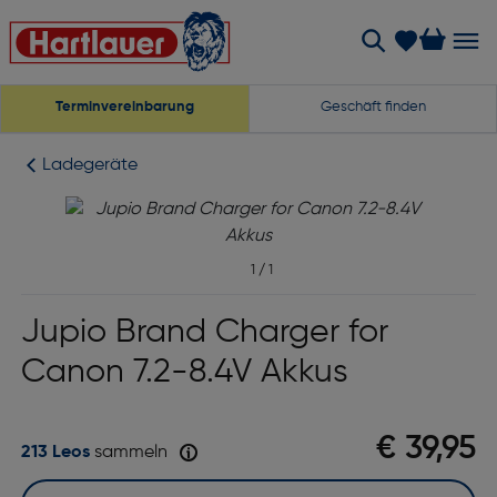
Terminvereinbarung
Geschäft finden
Ladegeräte
1
/
1
Jupio Brand Charger for
Canon 7.2-8.4V Akkus
€ 39,95
213 Leos
sammeln