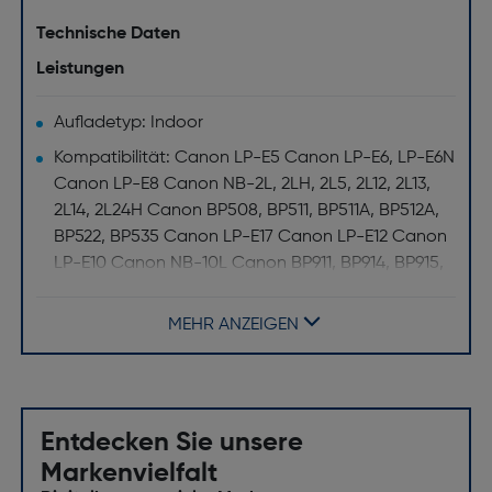
Technische Daten
Leistungen
Aufladetyp: Indoor
Kompatibilität: Canon LP-E5 Canon LP-E6, LP-E6N
Canon LP-E8 Canon NB-2L, 2LH, 2L5, 2L12, 2L13,
2L14, 2L24H Canon BP508, BP511, BP511A, BP512A,
BP522, BP535 Canon LP-E17 Canon LP-E12 Canon
LP-E10 Canon NB-10L Canon BP911, BP914, BP915,
BP924, BP930, BP945, BP930G, BP950G, BP970G
Canon BP808, BP809, BP819, BP820, BP828 Canon
MEHR ANZEIGEN
LP-E5
Design
Produktfarbe: Schwarz
Entdecken Sie unsere
Markenvielfalt