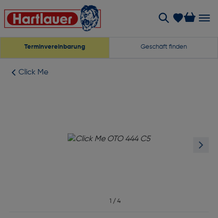
Terminvereinbarung
Geschäft finden
Click Me
1
/
4