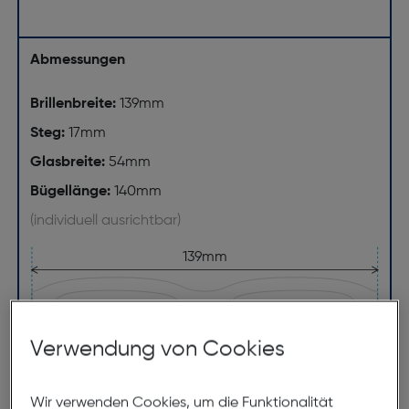
Abmessungen
Brillenbreite:
139mm
Steg:
17mm
Glasbreite:
54mm
Bügellänge:
140mm
(individuell ausrichtbar)
139mm
Verwendung von Cookies
Wir verwenden Cookies, um die Funktionalität