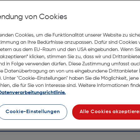
Mit Premiumgläsern und Superentspiegelung in Sehstärke
ndung von Cookies
Jetzt Ter
enden Cookies, um die Funktionalität unserer Website zu sich
stimmung an Ihre Bedürfnisse anzupassen. Dafür sind Cookies 
Lagernd |
Online
ietern aus dem EU-Raum und den USA eingebunden. Wenn Sie 
anprobieren
Nach Hau
akzeptieren“ klicken, stimmen Sie zu, dass wir und Drittanbiet
Selbstab
nd in Folge verwenden dürfen. Diese Zustimmung umfasst auc
le Datenübertragung an von uns eingebundene Drittanbiete
. Unter "Cookie-Einstellungen" haben Sie die Möglichkeit, jen
en, die für Sie von Interesse sind. Weitere Informationen finde
Datenverarbeitungsrichtlinie.
Cookie-Einstellungen
Alle Cookies akzeptiere