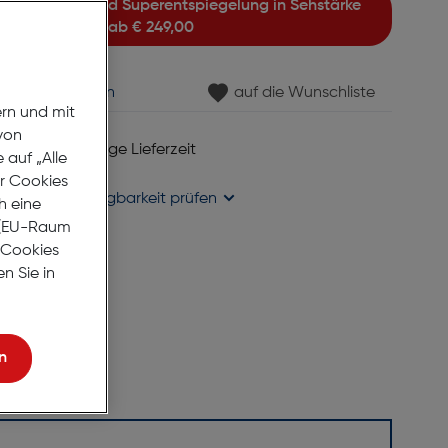
ab
€ 249,00
min vereinbaren
auf die Wunschliste
ern und mit
von
 6 bis 8 Werktage Lieferzeit
auf „Alle
se liefern
er Cookies
holung in
Verfügbarkeit prüfen
h eine
r (EU-Raum
e Cookies
n Sie in
n