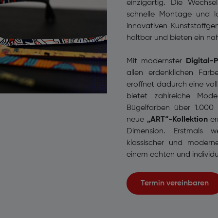
einzigartig. Die Wechs
schnelle Montage und l
innovativen Kunststoffge
haltbar und bieten ein n
Mit modernster
Digital-
allen erdenklichen Far
eröffnet dadurch eine völ
bietet zahlreiche Mod
Bügelfarben über 1.000 
neue
„ART“-Kollektion
er
Dimension. Erstmals w
klassischer und modern
einem echten und individu
Termin vereinbaren