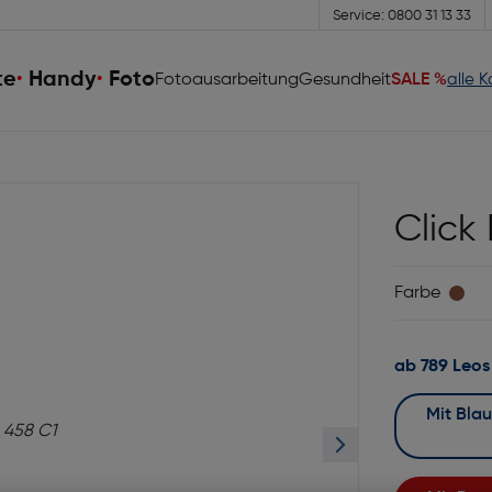
Service: 0800 31 13 33
te
Handy
Foto
Fotoausarbeitung
Gesundheit
SALE %
alle 
Click
Farbe
ab 789 Leos