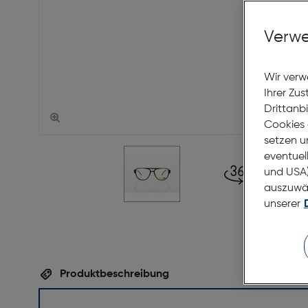
Verwe
Wir verw
Ihrer Zu
Drittanb
Cookies 
setzen u
eventuel
und USA)
auszuwähl
unserer
Produktbeschreibung