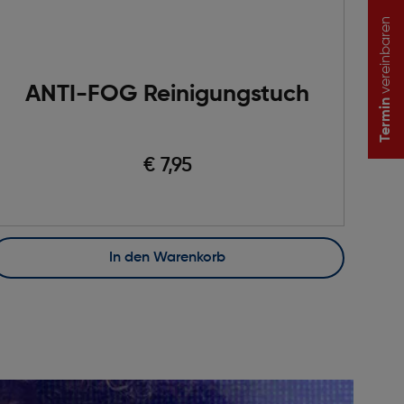
vereinbaren
ANTI-FOG Reinigungstuch
Termin
€ 7,95
In den Warenkorb