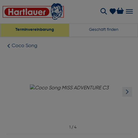
Terminvereinbarung
Geschäft finden
Coco Song
1
/
4