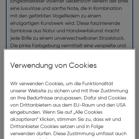
Eingearbeiteter violetter Seidenstoff verleiht der Brille
eine luxuriöse und sanfte Note, die in Kombination
mit den gefärbten Vogelfedern zu einem
einzigartigen Kunstwerk wird. Diese faszinierende
Symbiose aus Natur und Handwerkskunst macht
jede Brille zu einem unverwechselbaren Einzelstück.
Die pinke Farbgebung vermittelt eine verspielte und
zugleich selbstbewusste Ausstrahlung, die jede
Trägerin strahlen lässt. Durch die elegante Form
Verwendung von Cookies
unterstreicht die Cocosong MISS ADVENTURE C3 die
weibliche Silhouette auf geschmackvolle Weise und
eignet sich ideal für vielseitige Looks – ob im Alltag
Wir verwenden Cookies, um die Funktionalität
oder zu besonderen Anlässen. Diese Brille verbindet
unserer Website zu sichern und mit Ihrer Zustimmung
an Ihre Bedürfnisse anzupassen. Dafür sind Cookies
Modebewusstsein mit einem hohen Anspruch an
von Drittanbietern aus dem EU-Raum und den USA
Qualität und Detailverliebtheit. Sie ist nicht nur ein
eingebunden. Wenn Sie auf „Alle Cookies
funktionaler Begleiter, der beste Sicht gewährleistet,
akzeptieren“ klicken, stimmen Sie zu, dass wir und
sondern auch ein modisches Statement, das
Drittanbieter Cookies setzen und in Folge
Individualität und Stil perfekt vereint. Die
verwenden dürfen. Diese Zustimmung umfasst auch
Kombination aus handwerklicher Präzision, edlen