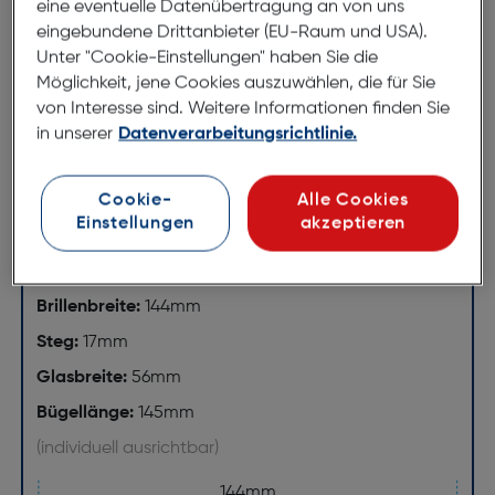
eine eventuelle Datenübertragung an von uns
Materialien und ausdrucksstarker Farbgebung
eingebundene Drittanbieter (EU-Raum und USA).
macht die Cocosong MISS ADVENTURE C3 zu einer
Unter "Cookie-Einstellungen" haben Sie die
Brille für Damen, die das Besondere suchen und
Möglichkeit, jene Cookies auszuwählen, die für Sie
tragen möchten. Zusammengefasst bietet dieses
von Interesse sind. Weitere Informationen finden Sie
Modell eine einzigartige Mischung aus Eleganz,
in unserer
Datenverarbeitungsrichtlinie.
Komfort und künstlerischem Design – ein echtes
Highlight in jeder Brillenkollektion.
Cookie-
Alle Cookies
Einstellungen
akzeptieren
Abmessungen
Brillenbreite:
144mm
Steg:
17mm
Glasbreite:
56mm
Bügellänge:
145mm
(individuell ausrichtbar)
144mm