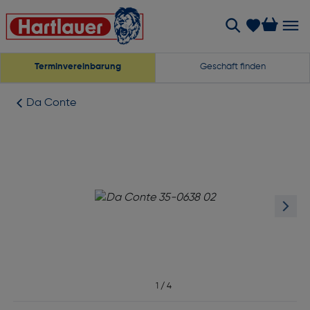
Terminvereinbarung
Geschäft finden
Da Conte
1
/
4