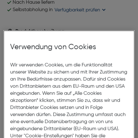
Nach Hause liefern
Selbstabholung in
Verfügbarkeit prüfen
Produktbeschreibung
Da Conte 35-0638 02
Verwendung von Cookies
ArtNr.: 879981134
Wir verwenden Cookies, um die Funktionalität
unserer Website zu sichern und mit Ihrer Zustimmung
Abmessungen
an Ihre Bedürfnisse anzupassen. Dafür sind Cookies
von Drittanbietern aus dem EU-Raum und den USA
Brillenbreite:
134mm
eingebunden. Wenn Sie auf „Alle Cookies
akzeptieren“ klicken, stimmen Sie zu, dass wir und
Steg:
16mm
Drittanbieter Cookies setzen und in Folge
Glasbreite:
54mm
verwenden dürfen. Diese Zustimmung umfasst auch
Bügellänge:
135mm
eine eventuelle Datenübertragung an von uns
eingebundene Drittanbieter (EU-Raum und USA).
(individuell ausrichtbar)
Unter "Cookie-Einstellungen" haben Sie die