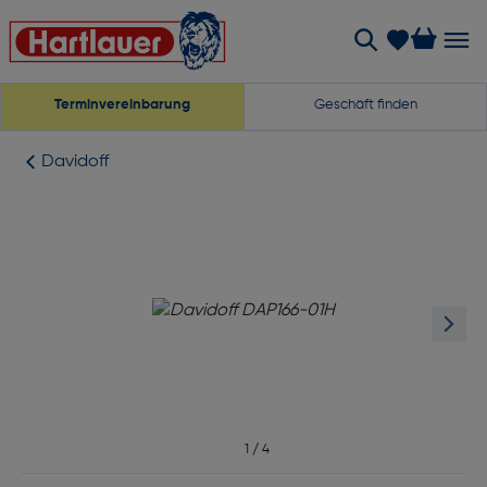
Terminvereinbarung
Geschäft finden
Davidoff
1
/
4