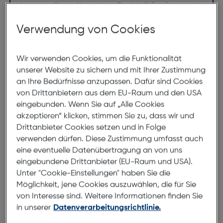
Vertrauen Sie auf bewährte Davidoff Qualität und
setzen Sie ein optisches Ausrufezeichen mit dieser
Verwendung von Cookies
außergewöhnlichen Brille.
Wir verwenden Cookies, um die Funktionalität
Abmessungen
unserer Website zu sichern und mit Ihrer Zustimmung
an Ihre Bedürfnisse anzupassen. Dafür sind Cookies
Brillenbreite:
146mm
von Drittanbietern aus dem EU-Raum und den USA
eingebunden. Wenn Sie auf „Alle Cookies
Steg:
18mm
akzeptieren“ klicken, stimmen Sie zu, dass wir und
Glasbreite:
55mm
Drittanbieter Cookies setzen und in Folge
Bügellänge:
145mm
verwenden dürfen. Diese Zustimmung umfasst auch
eine eventuelle Datenübertragung an von uns
(individuell ausrichtbar)
eingebundene Drittanbieter (EU-Raum und USA).
Unter "Cookie-Einstellungen" haben Sie die
146mm
Möglichkeit, jene Cookies auszuwählen, die für Sie
von Interesse sind. Weitere Informationen finden Sie
in unserer
Datenverarbeitungsrichtlinie.