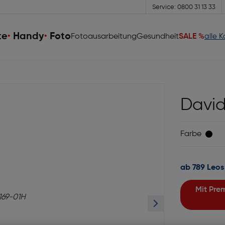
Service: 0800 31 13 33
te
Handy
Foto
Fotoausarbeitung
Gesundheit
SALE %
alle 
David
Farbe
ab 789 Leos
Mit Premiumgläsern und Superentspiegelung in Sehstärke