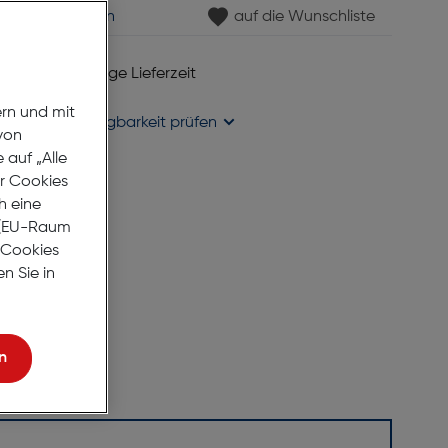
min vereinbaren
auf die Wunschliste
 6 bis 8 Werktage Lieferzeit
se liefern
ern und mit
holung in
Verfügbarkeit prüfen
von
auf „Alle
er Cookies
h eine
r (EU-Raum
e Cookies
n Sie in
n