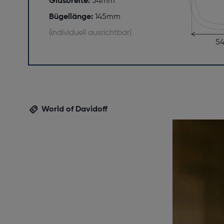
Glasbreite:
54mm
Bügellänge:
145mm
(individuell ausrichtbar)
5
World of Davidoff