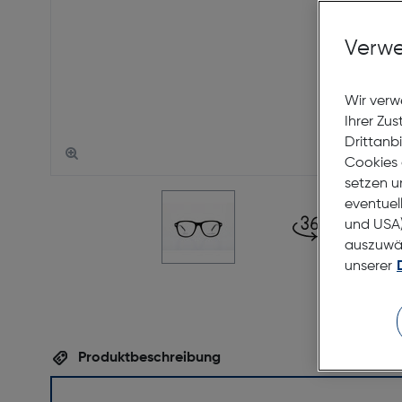
Verwe
Wir verw
Ihrer Zu
Drittanb
Cookies 
setzen u
eventuel
und USA)
auszuwähl
unserer
Produktbeschreibung