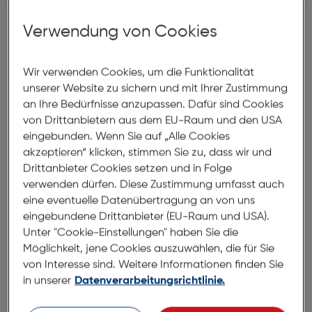
Verwendung von Cookies
Abmessungen
Brillenbreite:
146mm
Wir verwenden Cookies, um die Funktionalität
Steg:
20mm
unserer Website zu sichern und mit Ihrer Zustimmung
an Ihre Bedürfnisse anzupassen. Dafür sind Cookies
Glasbreite:
55mm
von Drittanbietern aus dem EU-Raum und den USA
Bügellänge:
145mm
eingebunden. Wenn Sie auf „Alle Cookies
(individuell ausrichtbar)
akzeptieren“ klicken, stimmen Sie zu, dass wir und
Drittanbieter Cookies setzen und in Folge
146mm
verwenden dürfen. Diese Zustimmung umfasst auch
eine eventuelle Datenübertragung an von uns
eingebundene Drittanbieter (EU-Raum und USA).
Unter "Cookie-Einstellungen" haben Sie die
Möglichkeit, jene Cookies auszuwählen, die für Sie
von Interesse sind. Weitere Informationen finden Sie
in unserer
Datenverarbeitungsrichtlinie.
55mm
20mm