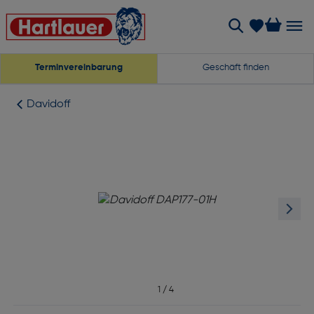
Terminvereinbarung
Geschäft finden
Davidoff
1
/
4