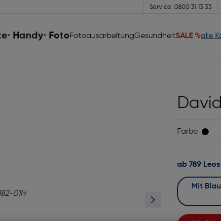
Service: 0800 31 13 33
te
Handy
Foto
Fotoausarbeitung
Gesundheit
SALE %
alle 
David
Farbe
ab 789 Leos