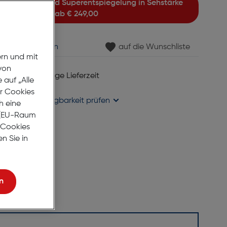
ab
€ 249,00
min vereinbaren
auf die Wunschliste
ern und mit
von
 6 bis 8 Werktage Lieferzeit
auf „Alle
se liefern
er Cookies
holung in
Verfügbarkeit prüfen
h eine
r (EU-Raum
e Cookies
n Sie in
n