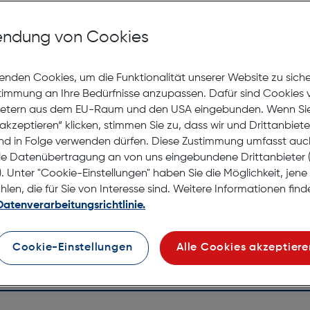
Mit Premiumgläsern und Superentspiegelung in Sehstärke
ndung von Cookies
Jetzt Ter
enden Cookies, um die Funktionalität unserer Website zu sich
stimmung an Ihre Bedürfnisse anzupassen. Dafür sind Cookies 
Lagernd |
ietern aus dem EU-Raum und den USA eingebunden. Wenn Sie 
Nach Hau
akzeptieren“ klicken, stimmen Sie zu, dass wir und Drittanbiet
Selbstab
nd in Folge verwenden dürfen. Diese Zustimmung umfasst auc
le Datenübertragung an von uns eingebundene Drittanbiete
. Unter "Cookie-Einstellungen" haben Sie die Möglichkeit, jen
en, die für Sie von Interesse sind. Weitere Informationen finde
Datenverarbeitungsrichtlinie.
Cookie-Einstellungen
Alle Cookies akzeptiere