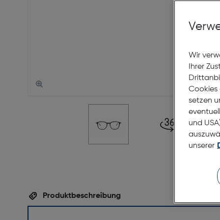
Verwe
Wir verw
Ihrer Zu
Drittanb
Cookies 
setzen u
eventuel
und USA)
auszuwähl
unserer
Produktbeschreibung