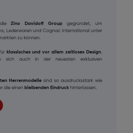
die
Zino Davidoff Group
gegründet, um
ms, Lederwaren und Cognac
international unter
arkten zu können.
für
klassisches und vor allem zeitloses Design
.
n sich auch in der neuesten exklusiven
nten Herrenmodelle
sind so ausdrucksstark wie
er
die einen
bleibenden Eindruck
hinterlassen.