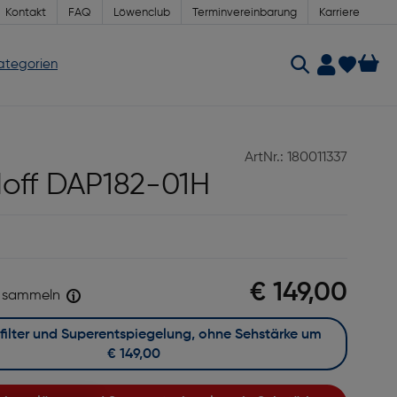
Kontakt
FAQ
Löwenclub
Terminvereinbarung
Karriere
Kategorien
ArtNr.: 180011337
off DAP182-01H
€ 149,00
sammeln
Mit Blaufilter und Superentspiegelung, ohne Sehstärke um
€ 149,00