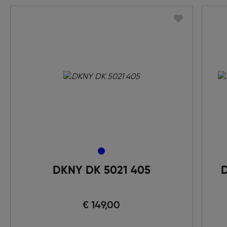
DKNY DK 5021 405
D
€ 149,00