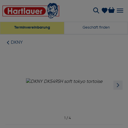
Terminvereinbarung
Geschäft finden
DKNY
1
/
4