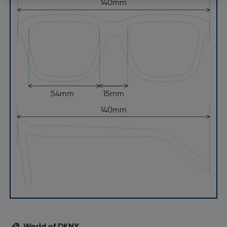
140mm
54mm
15mm
140mm
World of DKNY