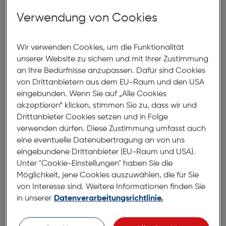
elegante Ausstrahlung. Die feminin und sanft
Verwendung von Cookies
geschwungene Form der Gläser betont die stilvolle
und anmutige Optik. Diese Sonnenbrille ist ideal für
Frauen, die Wert auf Eleganz und hohen
Wir verwenden Cookies, um die Funktionalität
Tragekomfort legen. Mit der DKNY DK103SH 304
unserer Website zu sichern und mit Ihrer Zustimmung
setzen Sie ein Zeichen für zeitlose Klasse.
an Ihre Bedürfnisse anzupassen. Dafür sind Cookies
von Drittanbietern aus dem EU-Raum und den USA
eingebunden. Wenn Sie auf „Alle Cookies
Abmessungen
akzeptieren“ klicken, stimmen Sie zu, dass wir und
Drittanbieter Cookies setzen und in Folge
Brillenbreite:
141mm
verwenden dürfen. Diese Zustimmung umfasst auch
eine eventuelle Datenübertragung an von uns
Steg:
16mm
eingebundene Drittanbieter (EU-Raum und USA).
Glasbreite:
56mm
Unter "Cookie-Einstellungen" haben Sie die
Bügellänge:
135mm
Möglichkeit, jene Cookies auszuwählen, die für Sie
von Interesse sind. Weitere Informationen finden Sie
(individuell ausrichtbar)
in unserer
Datenverarbeitungsrichtlinie.
141mm