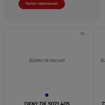
Termin vereinbaren
DKNY DK 5021 405
D