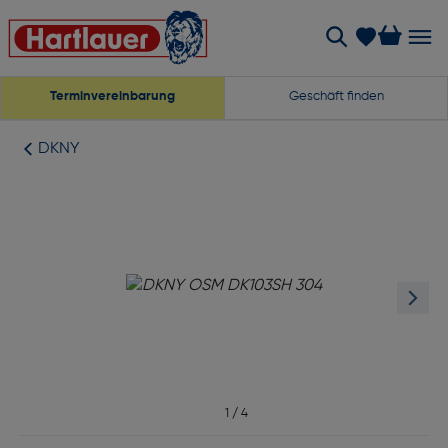
Terminvereinbarung
Geschäft finden
DKNY
1
/
4