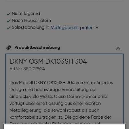
Nicht lagernd
Nach Hause liefern
Selbstabholung in
Verfügbarkeit prüfen
Produktbeschreibung
DKNY OSM DK103SH 304
ArtNr.: 880019524
Das Modell DKNY DK103SH 304 vereint raffiniertes
Design und hochwertige Verarbeitung auf
eindrucksvolle Weise. Diese Damensonnenbrille
verfügt über eine Fassung aus einer leichten
Metalllegierung, die sowohl robust als auch
komfortabel zu tragen ist. Die goldene Farbe der
Fassung verleiht der Brille eine luxuriöse und