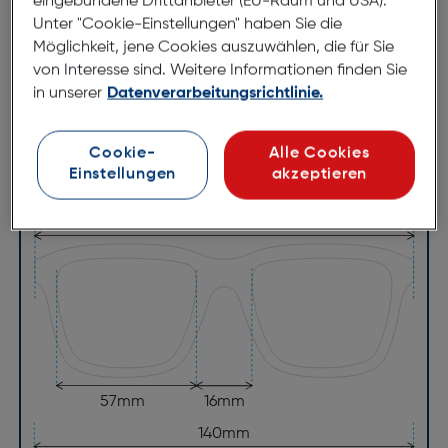
eingebundene Drittanbieter (EU-Raum und USA).
Abmessungen
Unter "Cookie-Einstellungen" haben Sie die
Möglichkeit, jene Cookies auszuwählen, die für Sie
Brillenbreite:
139mm
von Interesse sind. Weitere Informationen finden Sie
Steg:
16mm
in unserer
Datenverarbeitungsrichtlinie.
Glasbreite:
57mm
Bügellänge:
140mm
Cookie-
Alle Cookies
Einstellungen
akzeptieren
(individuell ausrichtbar)
139mm
57mm
16mm
140mm