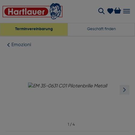
Terminvereinbarung
Geschäft finden
Emozioni
1
/
4