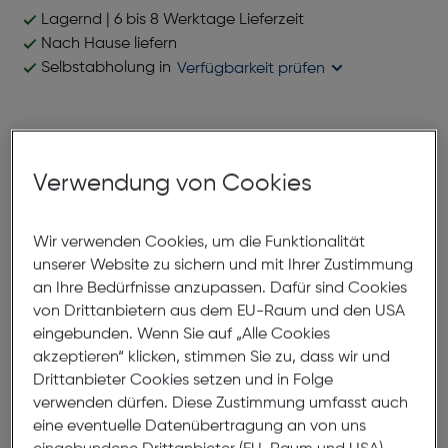
Lagernd | 6 bis 8 Werktage Lieferzeit
Nach Hause liefern
Selbstabholung in
Verfügbarkeit prüfen
Produktbeschreibung
Verwendung von Cookies
EM 35-0631 C01 Pilotenbrille Metall
ArtNr.: 879972552
Diese Fassung ist an die Klassische Piolotenbrille
Wir verwenden Cookies, um die Funktionalität
angelehnt. Hohe stabilität, geringes Gewicht, sowie
unserer Website zu sichern und mit Ihrer Zustimmung
ein großes Blickfeld zeichnen diese Form im
an Ihre Bedürfnisse anzupassen. Dafür sind Cookies
Besonderen aus. In den 70er Jahren sehr beliebt, ist
von Drittanbietern aus dem EU-Raum und den USA
dieses Design Heute im 70/80er Retro-Style wieder
eingebunden. Wenn Sie auf „Alle Cookies
Top-modern, und besonders bei Brillenträgern mit
akzeptieren“ klicken, stimmen Sie zu, dass wir und
Drittanbieter Cookies setzen und in Folge
höchstem modischen Anspruch beliebt.
verwenden dürfen. Diese Zustimmung umfasst auch
eine eventuelle Datenübertragung an von uns