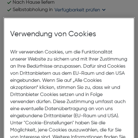
Nach Hause liefern
Selbstabholung in
Verfügbarkeit prüfen
Produktbeschreibung
Verwendung von Cookies
Emozioni 24-1175 04
Wir verwenden Cookies, um die Funktionalität
ArtNr.: 180004466
unserer Website zu sichern und mit Ihrer Zustimmung
an Ihre Bedürfnisse anzupassen. Dafür sind Cookies
Das Modell Emozioni 24-1175 04 besticht durch seine
von Drittanbietern aus dem EU-Raum und den USA
gelungene Kombination aus Design und
eingebunden. Wenn Sie auf „Alle Cookies
Handwerkskunst. Diese Herrenbrille hat eine Fassung
akzeptieren“ klicken, stimmen Sie zu, dass wir und
aus handgemachtem Acetat, das für seine
Drittanbieter Cookies setzen und in Folge
hochwertige Verarbeitung und Langlebigkeit
verwenden dürfen. Diese Zustimmung umfasst auch
bekannt ist. Die kristallgrau transparente Farbe
eine eventuelle Datenübertragung an von uns
verleiht der Brille eine moderne und ansprechende
eingebundene Drittanbieter (EU-Raum und USA).
Optik. Die rundliche Form betont den stilvollen
Unter "Cookie-Einstellungen" haben Sie die
Charakter dieses Modells und sorgt für ein
Möglichkeit, jene Cookies auszuwählen, die für Sie
angenehmes Tragegefühl. Diese Brille ist ein idealer
von Interesse sind. Weitere Informationen finden Sie