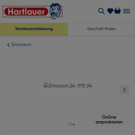
Terminvereinbarung
Geschäft finden
Emozioni
Online
anprobieren
1
/
4