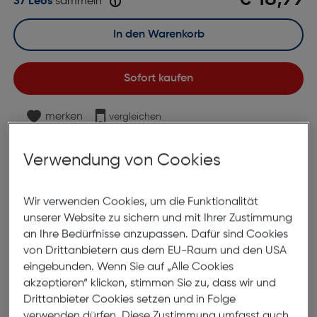
37 Leos
sammeln
In den Warenkorb
Sofort kaufen
merken
vergleichen
Lagernd | 6 bis 8 Werktage Lieferzeit
Verwendung von Cookies
Nach Hause liefern
Selbstabholung in
Verfügbarkeit prüfen
Wir verwenden Cookies, um die Funktionalität
unserer Website zu sichern und mit Ihrer Zustimmung
Produktbeschreibung
an Ihre Bedürfnisse anzupassen. Dafür sind Cookies
von Drittanbietern aus dem EU-Raum und den USA
Epson T0805 Tinte Photo Light
eingebunden. Wenn Sie auf „Alle Cookies
Cyan 7,4ml
akzeptieren“ klicken, stimmen Sie zu, dass wir und
Drittanbieter Cookies setzen und in Folge
ArtNr.: 550892440
verwenden dürfen. Diese Zustimmung umfasst auch