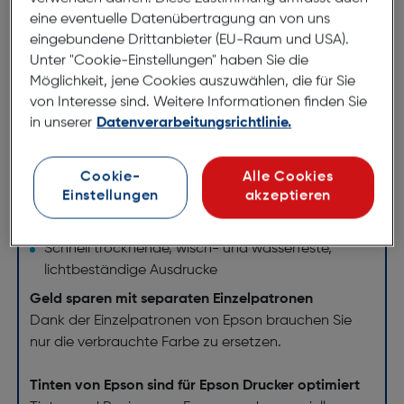
eine eventuelle Datenübertragung an von uns
Geld sparen mit separaten
eingebundene Drittanbieter (EU-Raum und USA).
Einzelpatronen
Unter "Cookie-Einstellungen" haben Sie die
Möglichkeit, jene Cookies auszuwählen, die für Sie
Mit Epson Claria Photographic Ink erzielen Sie
von Interesse sind. Weitere Informationen finden Sie
erstklassige Fotos, die länger halten als Fotos aus
in unserer
Datenverarbeitungsrichtlinie.
dem Labor.Fotoausdrucke in professioneller Qualität
aus hochauflösenden Digitalkameras
Cookie-
Alle Cookies
Einstellungen
akzeptieren
Nutzen Sie einen größeren Farbraum und sanftere
Abstufungen
Schnell trocknende, wisch- und wasserfeste,
lichtbeständige Ausdrucke
Geld sparen mit separaten Einzelpatronen
Dank der Einzelpatronen von Epson brauchen Sie
nur die verbrauchte Farbe zu ersetzen.
Tinten von Epson sind für Epson Drucker optimiert