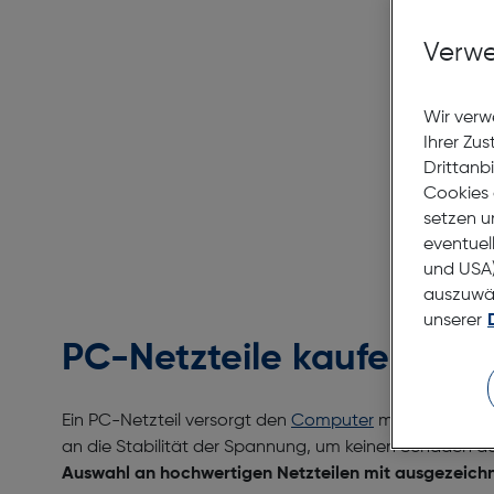
Le
Verwe
Wir verw
Ihrer Zu
Drittanb
Cookies 
setzen u
eventuel
und USA)
auszuwähl
unserer
PC-Netzteile kaufen bei 
Ein PC-Netzteil versorgt den
Computer
mit Strom. Em
an die Stabilität der Spannung, um keinen Schaden da
Auswahl an hochwertigen Netzteilen mit ausgezeichn