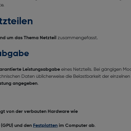
e.
zteilen
und um das Thema Netzteil
zusammengefasst.
sabgabe
garantierte Leistungsabgabe
eines Netzteils. Bei gängigen Mod
technischen Daten üblicherweise die Belastbarkeit der einzel
istung angegeben
.
gt von der verbauten Hardware wie
e (GPU) und den
Festplatten
im Computer ab
.