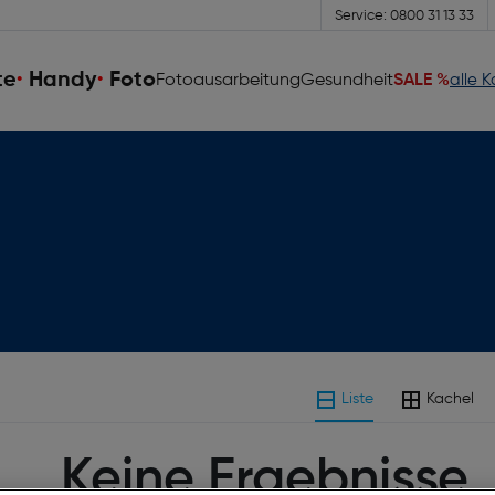
Service: 0800 31 13 33
te
Handy
Foto
Fotoausarbeitung
Gesundheit
SALE %
alle 
Liste
Kachel
Keine Ergebnisse