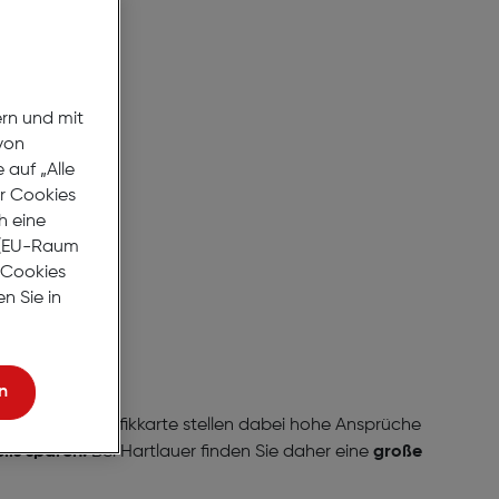
pricht.
ern und mit
von
auf „Alle
er Cookies
h eine
r (EU-Raum
e Cookies
n Sie in
n
oder die Grafikkarte stellen dabei hohe Ansprüche
ils sparen.
Bei Hartlauer finden Sie daher eine
große