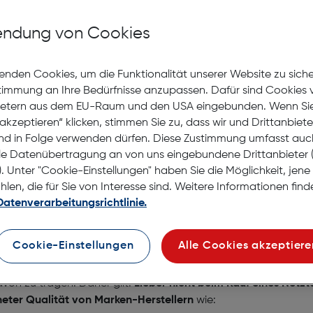
ider wurde kein Produkt gefunden, das Ihren Filterkriterien ents
ndung von Cookies
enden Cookies, um die Funktionalität unserer Website zu sich
stimmung an Ihre Bedürfnisse anzupassen. Dafür sind Cookies 
Foto
Fotoausarbeitung
ietern aus dem EU-Raum und den USA eingebunden. Wenn Sie 
Handy
Kontakt
akzeptieren“ klicken, stimmen Sie zu, dass wir und Drittanbiet
Optik
FAQ
nd in Folge verwenden dürfen. Diese Zustimmung umfasst auc
le Datenübertragung an von uns eingebundene Drittanbiete
. Unter "Cookie-Einstellungen" haben Sie die Möglichkeit, jen
en, die für Sie von Interesse sind. Weitere Informationen finde
Datenverarbeitungsrichtlinie.
Hartlauer
Cookie-Einstellungen
Alle Cookies akzeptiere
pfindliche Hardware-Komponenten wie der Computerprozessor 
von zu tragen. Daher gilt:
Lieber nicht beim Kauf eines Netzte
eter Qualität von Marken-Herstellern
wie: