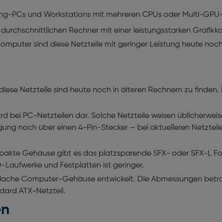
ing-PCs und Workstations mit mehreren CPUs oder Multi-GPU-
en durchschnittlichen Rechner mit einer leistungsstarken Graf
omputer sind diese Netzteile mit geringer Leistung heute noc
ese Netzteile sind heute noch in älteren Rechnern zu finden
 bei PC-Netzteilen dar. Solche Netzteile weisen üblicherweise d
ung noch über einen 4-Pin-Stecker – bei aktuelleren Netzteile
akte Gehäuse gibt es das platzsparende SFX- oder SFX-L For
D-Laufwerke und Festplatten ist geringer.
lache Computer-Gehäuse entwickelt. Die Abmessungen betragen 
dard ATX-Netzteil.
en