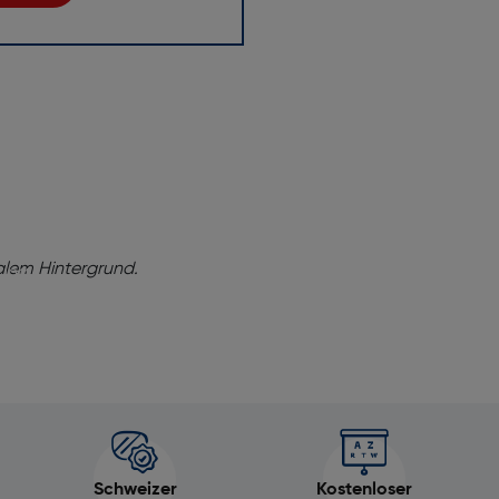
ng!
baren Sie
tung
e dabei,
onell,
Schweizer
Kostenloser