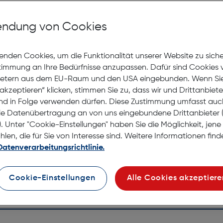
Mit Premiumgläsern und Superentspiegelung in Sehstärke
ndung von Cookies
Jetzt Ter
enden Cookies, um die Funktionalität unserer Website zu sich
stimmung an Ihre Bedürfnisse anzupassen. Dafür sind Cookies 
Lagernd |
ietern aus dem EU-Raum und den USA eingebunden. Wenn Sie 
Nach Hau
akzeptieren“ klicken, stimmen Sie zu, dass wir und Drittanbiet
Selbstab
nd in Folge verwenden dürfen. Diese Zustimmung umfasst auc
le Datenübertragung an von uns eingebundene Drittanbiete
. Unter "Cookie-Einstellungen" haben Sie die Möglichkeit, jen
en, die für Sie von Interesse sind. Weitere Informationen finde
Datenverarbeitungsrichtlinie.
Cookie-Einstellungen
Alle Cookies akzeptiere