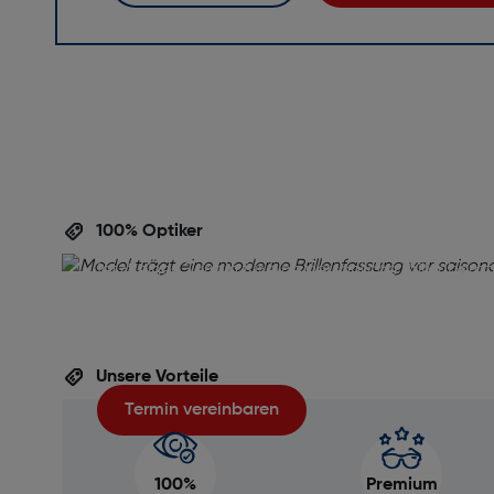
Perfekte Brille,
perfekte Beratu
100% Optiker
Ihre Augen verdienen die beste Betreuung! Verein
jetzt einen Termin für eine persönliche Brillenbera
inklusive gratis Sehtest. Unser Team unterstützt Si
die ideale Brille für Ihren Alltag zu finden – professi
unverbindlich und auf Ihre Wünsche abgestimmt.
Unsere Vorteile
Termin vereinbaren
100%
Premium