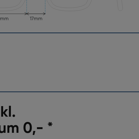
6mm
17mm
kl.
um 0,- *