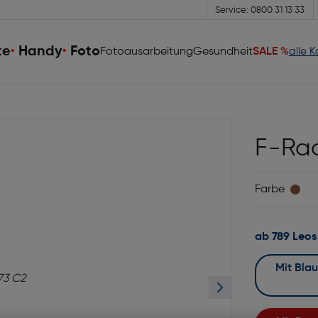
Service: 0800 31 13 33
te
Handy
Foto
Fotoausarbeitung
Gesundheit
SALE %
alle 
F-Rac
Farbe
ab 789 Leos