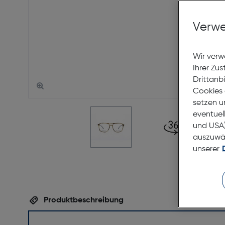
Verwe
Wir verw
Ihrer Zu
Drittanb
Cookies 
setzen u
eventuel
und USA)
auszuwähl
unserer
Produktbeschreibung