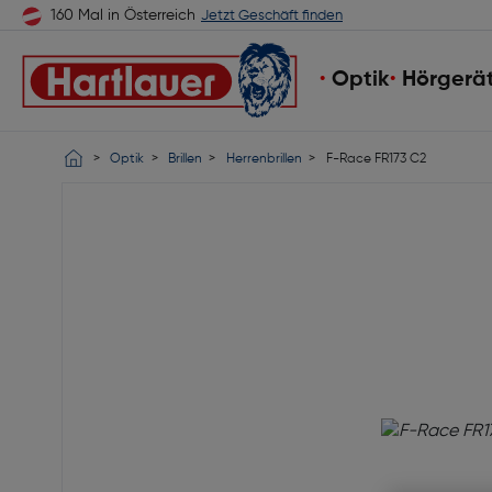
160 Mal in Österreich
Jetzt Geschäft finden
Optik
Hörgerä
Optik
Brillen
Herrenbrillen
F-Race FR173 C2