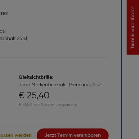
vereinbaren
LTET
pt)
Termin
stbehalt 25%)
Gleitsichtbrille:
Jede Markenbrille inkl. Premiumgläser
€ 25,40
€ 31,50 bei Spezialverglasung
lossen werden
Jetzt Termin vereinbaren