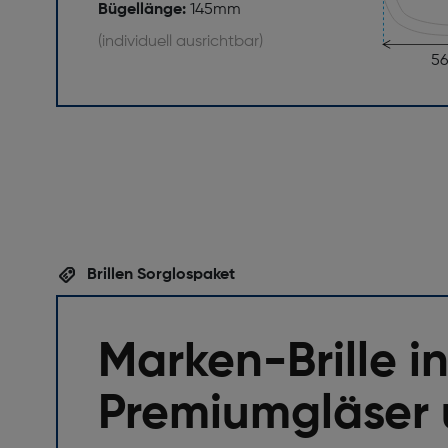
Bügellänge:
145mm
(individuell ausrichtbar)
5
Brillen Sorglospaket
Marken-Brille in
Premiumgläser 