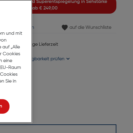
ab
€ 249,00
min vereinbaren
auf die Wunschliste
ern und mit
von
 6 bis 8 Werktage Lieferzeit
auf „Alle
se liefern
er Cookies
holung in
Verfügbarkeit prüfen
h eine
r (EU-Raum
e Cookies
n Sie in
n