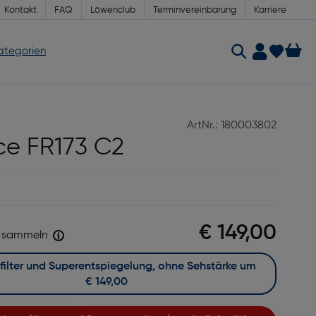
Kontakt
FAQ
Löwenclub
Terminvereinbarung
Karriere
Kategorien
ArtNr.: 180003802
e FR173 C2
€ 149,00
sammeln
Mit Blaufilter und Superentspiegelung, ohne Sehstärke um
€ 149,00