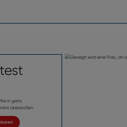
test
fte in ganz
enlos überprüfen.
inbaren