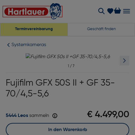
Terminvereinbarung
Geschäft finden
Systemkameras
1
/
7
Fujifilm GFX 50S II + GF 35-
70/4,5-5,6
€ 4.499,00
5444 Leos
sammeln
In den Warenkorb