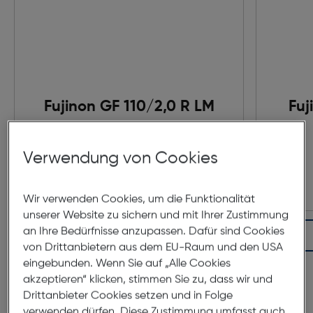
Fujinon GF 110/2,0 R LM
Fuj
WR
€ 2.549,00
Verwendung von Cookies
Wir verwenden Cookies, um die Funktionalität
unserer Website zu sichern und mit Ihrer Zustimmung
an Ihre Bedürfnisse anzupassen. Dafür sind Cookies
In den Warenkorb
von Drittanbietern aus dem EU-Raum und den USA
eingebunden. Wenn Sie auf „Alle Cookies
akzeptieren“ klicken, stimmen Sie zu, dass wir und
Drittanbieter Cookies setzen und in Folge
verwenden dürfen. Diese Zustimmung umfasst auch