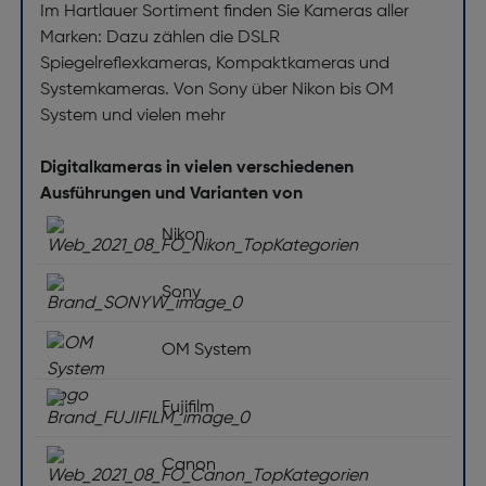
Bildschirmtyp: Farb-LCD
Im Hartlauer Sortiment finden Sie Kameras aller
Marken: Dazu zählen die DSLR
Bildschirmdiagonale ["]: 3.2
Spiegelreflexkameras, Kompaktkameras und
Bildschirmauflösung [dot]: 2360000
Systemkameras. Von Sony über Nikon bis OM
Dreh- und schwenkbarer Bildschirm: Ja
System und vielen mehr
Touchscreen: Ja
Digitalkameras in vielen verschiedenen
Blitz
Ausführungen und Varianten von
Zubehörschuh-Typ: TTL (FUJIFILM)
Nikon
integrierter Blitz: Ja
Sony
Externer Blitz-Anschluss: Ja
Kompatibilität mit externen Blitzgeräten: TTL
OM System
Zubehörschuh: Ja
Fujifilm
Kamera
Sensor-Reinigungssystem: Ja
Canon