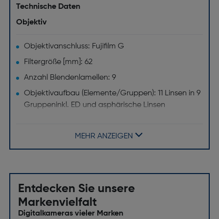
Technische Daten
Objektiv
Objektivanschluss: Fujifilm G
Filtergröße [mm]: 62
Anzahl Blendenlamellen: 9
Objektivaufbau (Elemente/Gruppen): 11 Linsen in 9
Gruppeninkl. ED und asphärische Linsen
Objektivtyp: Standard Zoomobjektiv
Brennweitenbereich [mm]: 35-70
MEHR ANZEIGEN
Minimale Blendenzahl: 32
Maximale Blendenzahl: 4,5
Befestigungstyp: Bajonett
Entdecken Sie unsere
Bildschirm
Markenvielfalt
Digitalkameras vieler Marken