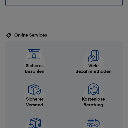
Systemkamera
Sensor-Typ: CMOS-Sensor
Sensorformat: Mittelformat
Mehrfachbelichtung: Ja
Online Services
Aufnahmemodi: 19 Modi, PROVIA/Standard,
Velvia/Vivid, ASTIA/Soft, Classic Chrome, PRO
Neg.Hi, PRO Neg.Std, Classic Neg., Nostalgisches
Neg., ETERNA/Cinema, ETERNA BLEACH BYPASS,
Sicheres
Viele
ACROS, ACROS + Gelbfilter, ACROS + Rotfilter,
Bezahlen
Bezahlmethoden
ACROS + Grünfilter, Schwarzweiß, Schwarzweiß +
Gelbfilter, Schwarzweiß + Rotfilter, Schwarzweiß +
Grünfilter, Sepia
Dioptrienausgleich: Ja
Sicherer
Kostenlose
Versand
Beratung
Verschluss
Längste Verschlusszeit mechanisch: 30s