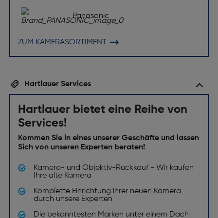
Integrierter Intervall-Timer: Ja
Panasonic
Serienbildaufnahme: CH Elektronischer Verschluss
ca. 2,2 Bilder/Sek. (JPEG: unendlich; RAW
ZUM KAMERASORTIMENT
komprimiert: unendlich; RAW verlustfrei
komprimiert: 35 Aufnahmen, RAW unkomprimiert:
10 Aufnahmen)
Stativgewinde: Ja
Hartlauer Services
Weißabgleich: Auto, Fluoreszierend, Glühend,
Hartlauer bietet eine Reihe von
Manuell
Services!
Selbstauslöser Verzögerung [s]: 2,10
Kommen Sie in eines unserer Geschäfte und lassen
Fotoeffekte: Schwarz&Weiss, Neutral, Sepia,
Sich von unseren Experten beraten!
lebendig
Kamera- und Objektiv-Rückkauf - Wir kaufen
Dioptrienausgleichg (D-D): -4 - +2m
Ihre alte Kamera
Bildprozessor: X-Prozessor 4
Komplette Einrichtung ihrer neuen Kamera
durch unsere Experten
Bildsensorgröße (B x H) [mm]: 43.8 x 32.9
Die bekanntesten Marken unter einem Dach
Kamera-Typ: Mittelformat, Spiegellose