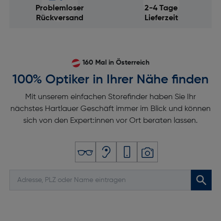
Bulb: 60 Min.
Problemloser
2-4 Tage
Rückversand
Lieferzeit
Längste Verschlusszeit elektronisch [s]: 30
Kürzeste Verschlusszeit elektronisch [s]: 1/16000
Kürzeste Verschlusszeit mechanisch: 1/4000
160 Mal in Österreich
Verschlusstyp: Schlitzverschluss
100% Optiker in Ihrer Nähe finden
Fokussierung
Mit unserem einfachen Storefinder haben Sie Ihr
Autofokus (AF)-Modi: Einzel AF, Kontinuierlicher AF,
nächstes Hartlauer Geschäft immer im Blick und können
MF
sich von den Expert:innen vor Ort beraten lassen.
Fokuseinstellung: Auto/Manuell
Autofokus (AF)-Punkte: 117
Smile-Erkennung: Ja
Video
HD-Typ: Full HD