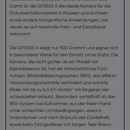
Damit ist die GFX50S II die ideale Kamera für die
Dokumentations­arbeit in Museen und Archiven
sowie andere fotografische Anwendungen, bei
denen es auf maximale Farb- und Detailtreue
ankommt.
Die GFX50S II wiegt nur 900 Gramm und eignet sich
in besonderer Weise für den Einsatz ohne Stativ. Die
Kamera, die nicht größer als ein Modell mit
Kleinbildsensor ist, hat ein fortschrittliches Fünf-
Achsen-Bild­stabilisierungs­system (IBIS), das effektiv
Ver­wacklungs­­unschärfe verhindert und scharfe
Bilder mit bis zu 6,5 EV-Stufen* mit längeren Ver­
schluss­zeiten erlaubt. Besonders vorteilhaft ist das
IBIS-System bei Aufnahmen aus der freien Hand
unter schlechten Lichtbedingungen, etwa in
Innenräumen und nach Einbruch der Dunkel­heit,
sowie beim Fotografieren mit langen Tele-Brenn­