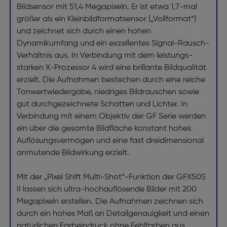
Bildsensor mit 51,4 Megapixeln. Er ist etwa 1,7-mal
größer als ein Kleinbildformatsensor („Vollformat“)
und zeichnet sich durch einen hohen
Dynamikumfang und ein exzellentes Signal-Rausch-
Verhältnis aus. In Verbindung mit dem leistungs­
starken X-Prozessor 4 wird eine brillante Bildqualität
erzielt. Die Aufnahmen be­stechen durch eine reiche
Tonwertwiedergabe, niedriges Bildrauschen sowie
gut durch­ge­zeichnete Schatten und Lichter. In
Verbindung mit einem Objektiv der GF Serie werden
ein über die gesamte Bildfläche konstant hohes
Auflösungsvermögen und eine fast drei­dimensional
anmutende Bildwirkung erzielt.
Mit der „Pixel Shift Multi-Shot“-Funktion der GFX50S
II lassen sich ultra-hoch­auflösende Bilder mit 200
Megapixeln erstellen. Die Aufnahmen zeichnen sich
durch ein hohes Maß an Detailgenauigkeit und einen
natürlichen Farbeindruck ohne Fehlfarben aus.