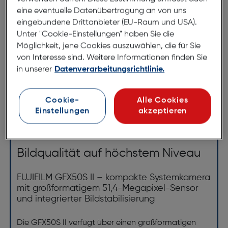
eine eventuelle Datenübertragung an von uns
eingebundene Drittanbieter (EU-Raum und USA).
Unter "Cookie-Einstellungen" haben Sie die
*ausgenommen Objektive
Möglichkeit, jene Cookies auszuwählen, die für Sie
von Interesse sind. Weitere Informationen finden Sie
in unserer
Datenverarbeitungsrichtlinie.
Produktbeschreibung
Fujifilm GFX 50S II + GF 35-70/4,5-
Cookie-
Alle Cookies
Einstellungen
akzeptieren
5,6
ArtNr.: 100005354
Bildqualität auf höchstem Niveau
FUJIFILM GFX50S II – kompakte Systemkamera
mit großformatigem 51,4-Megapixel-Sensor
und integrierter Bildstabilisierung
Die GFX50S II verfügt über einen großformatigen