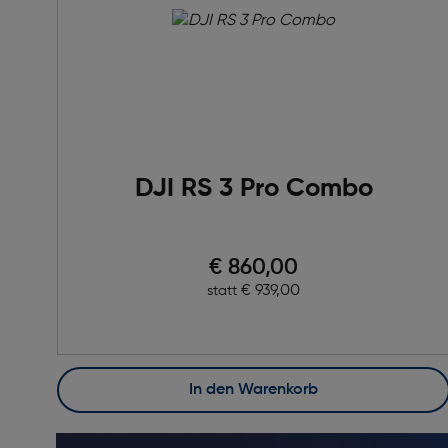
DJI RS 3 Pro Combo
Preis nach Rabatts
€ 860,00
Ursprünglicher Preis
€ 939,00
statt
In den Warenkorb