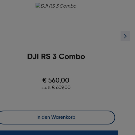
DJI RS 3 Combo
Preis nach Rabatts
€ 560,00
Ursprünglicher Preis
€ 609,00
statt
In den Warenkorb