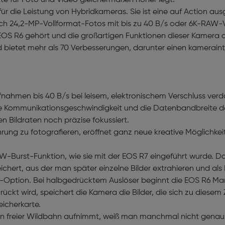
tte für Foto und Video gleichermaßen höher legt.
ür die Leistung von Hybridkameras. Sie ist eine auf Action a
ch 24,2-MP-Vollformat-Fotos mit bis zu 40 B/s oder 6K-RAW-V
OS R6 gehört und die großartigen Funktionen dieser Kamera a
 bietet mehr als 70 Verbesserungen, darunter einen kameraintern
nahmen bis 40 B/s bei leisem, elektronischem Verschluss verd
ie Kommunikationsgeschwindigkeit und die Datenbandbreite d
 Bildraten noch präzise fokussiert.
hrung zu fotografieren, eröffnet ganz neue kreative Möglichkei
AW-Burst-Funktion, wie sie mit der EOS R7 eingeführt wurde. D
hert, aus der man später einzelne Bilder extrahieren und als
ng-Option. Bei halbgedrücktem Auslöser beginnt die EOS R6 Mark
ückt wird, speichert die Kamera die Bilder, die sich zu diesem 
icherkarte.
 freier Wildbahn aufnimmt, weiß man manchmal nicht genau, wa