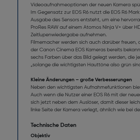
Videoaufnahmeoptionen der neuen Kamera spür
Im Gegensatz zur EOS R6 nutzt die EOS R6 Mark I
Ausgabe des Sensors entsteht, um eine hervorra
ProRes RAW auf einem Atomos Ninja V+ über HDMI 
Zeitlupenwiedergabe aufnehmen.
Filmemacher werden sich auch darüber freuen, d
der Canon Cinema EOS Kameras bereits bekannt.
sechs Farben über das Bild gelegt werden, die jew
„solange die wichtigsten Hauttöne also grün sind
Kleine Änderungen – große Verbesserungen
Neben den wichtigsten Aufnahmefunktionen bietet
Auch wenn die Nutzer einer EOS R6 mit der neu
sich jetzt neben dem Auslöser, damit dieser lei
linke Seite der Kamera verlegt, ähnlich wie bei d
Technische Daten
Objektiv