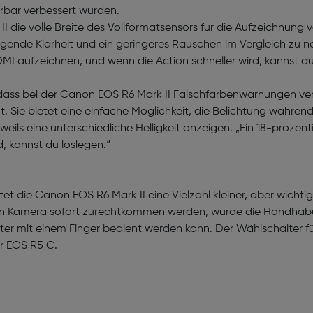
bar verbessert wurden.
I die volle Breite des Vollformatsensors für die Aufzeichnung
gende Klarheit und ein geringeres Rauschen im Vergleich zu n
aufzeichnen, und wenn die Action schneller wird, kannst du i
ass bei der Canon EOS R6 Mark II Falschfarbenwarnungen verf
 Sie bietet eine einfache Möglichkeit, die Belichtung währe
eils eine unterschiedliche Helligkeit anzeigen. „Ein 18-prozent
, kannst du loslegen.“
 die Canon EOS R6 Mark II eine Vielzahl kleiner, aber wichti
en Kamera sofort zurechtkommen werden, wurde die Handhabun
chter mit einem Finger bedient werden kann. Der Wählschalter
er EOS R5 C.