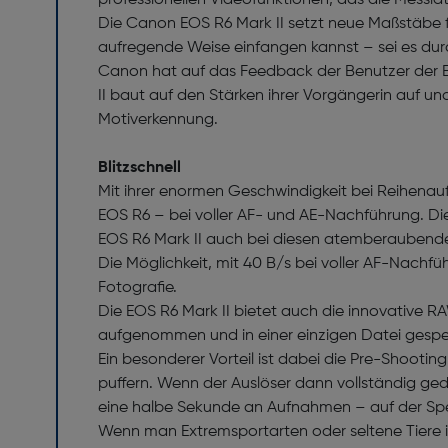
professionellen Videofunktionen, das die Messla
Die Canon EOS R6 Mark II setzt neue Maßstäbe f
aufregende Weise einfangen kannst – sei es dur
Canon hat auf das Feedback der Benutzer der E
II baut auf den Stärken ihrer Vorgängerin auf und
Motiverkennung.
Blitzschnell
Mit ihrer enormen Geschwindigkeit bei Reihenauf
EOS R6 – bei voller AF- und AE-Nachführung. D
EOS R6 Mark II auch bei diesen atemberaubenden
Die Möglichkeit, mit 40 B/s bei voller AF-Nachfü
Fotografie.
Die EOS R6 Mark II bietet auch die innovative R
aufgenommen und in einer einzigen Datei gespeic
Ein besonderer Vorteil ist dabei die Pre-Shooti
puffern. Wenn der Auslöser dann vollständig gedr
eine halbe Sekunde an Aufnahmen – auf der Spe
Wenn man Extremsportarten oder seltene Tiere in