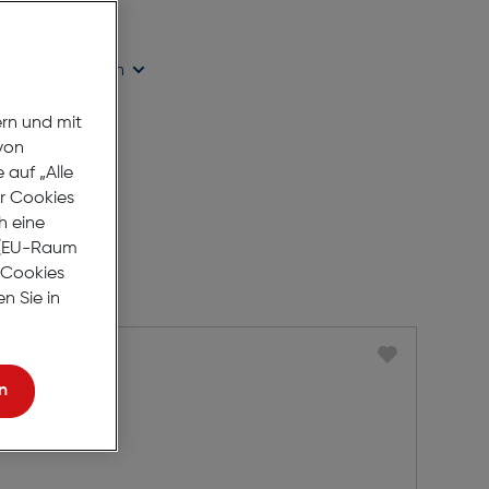
age Lieferzeit
ügbarkeit prüfen
ern und mit
von
auf „Alle
er Cookies
h eine
r (EU-Raum
e Cookies
n Sie in
n