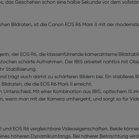
es, das Geschehen schon eine halbe Sekunde vor dem vollstä
hohen Bildraten, ist die Canon EOS R6 Mark II mit der modernst
in, der EOS R6, die klassenführende kamerainterne Bildstabilis
stochen scharfe Aufnahmen. Der IBIS arbeitet nahtlos mit Ob
r Stabilisierung.
nd trägt auch damit zu schärferen Bildern bei. Ein stabileres 
ldraten, die die EOS R6 Mark II erreicht.
nterschied. Mit einer Kombination aus IBIS, optischem IS im O
eren, wenn man mit der Kamera umhergeht, und sorgt so für Vid
I und EOS R6 vergleichbare Videoeigenschaften. Beide können
ines höheren Dynamikumfangs. Bei näherer Betrachtung wird j