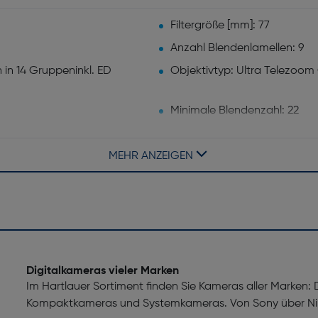
Filtergröße [mm]: 77
Anzahl Blendenlamellen: 9
 in 14 Gruppeninkl. ED
Objektivtyp: Ultra Telezoom
Minimale Blendenzahl: 22
Befestigungstyp: Bajonett
MEHR ANZEIGEN
Bildschirmdiagonale ["]: 3,0
Dreh- und schwenkbarer Bild
Digitalkameras vieler Marken
Im Hartlauer Sortiment finden Sie Kameras aller Marken:
Kompaktkameras und Systemkameras. Von Sony über Nik
Blitzsynchronzeit: 1/200 Sek