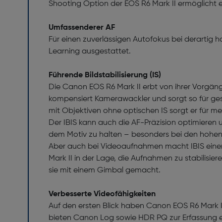
Shooting Option der EOS R6 Mark II ermöglicht 
Umfassenderer AF
Für einen zuverlässigen Autofokus bei derartig 
Learning ausgestattet.
Führende Bildstabilisierung (IS)
Die Canon EOS R6 Mark II erbt von ihrer Vorgänger
kompensiert Kamerawackler und sorgt so für ge
mit Objektiven ohne optischen IS sorgt er für meh
Der IBIS kann auch die AF-Präzision optimieren u
dem Motiv zu halten – besonders bei den hohen Bi
Aber auch bei Videoaufnahmen macht IBIS einen U
Mark II in der Lage, die Aufnahmen zu stabilisi
sie mit einem Gimbal gemacht.
Verbesserte Videofähigkeiten
Auf den ersten Blick haben Canon EOS R6 Mark I
bieten Canon Log sowie HDR PQ zur Erfassung e