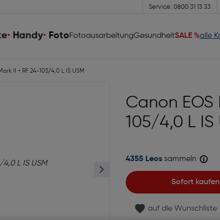
Service: 0800 31 13 33
te
Handy
Foto
Fotoausarbeitung
Gesundheit
SALE %
alle 
rk II + RF 24-105/4,0 L IS USM
Canon EOS R
105/4,0 L I
4355 Leos
sammeln
Sofort kaufen
auf die Wunschliste