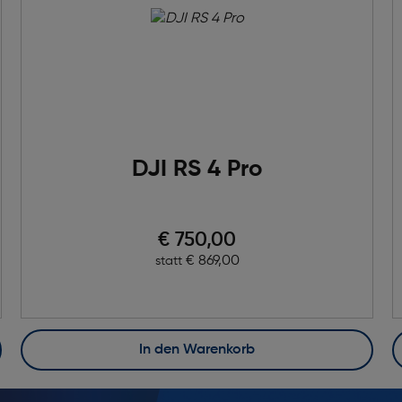
DJI RS 4 Pro
Preis nach Rabatts
€ 750,00
Ursprünglicher Preis
€ 869,00
statt
In den Warenkorb