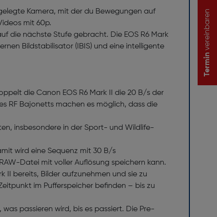
usgelegte Kamera, mit der du Bewegungen auf
vereinbaren
ideos mit 60p.
uf die nächste Stufe gebracht. Die EOS R6 Mark
en Bildstabilisator (IBIS) und eine intelligente
Termin
oppelt die Canon EOS R6 Mark II die 20 B/s der
es RF Bajonetts machen es möglich, dass die
ten, insbesondere in der Sport- und Wildlife-
amit wird eine Sequenz mit 30 B/s
 RAW-Datei mit voller Auflösung speichern kann.
 II bereits, Bilder aufzunehmen und sie zu
Zeitpunkt im Pufferspeicher befinden – bis zu
s passieren wird, bis es passiert. Die Pre-