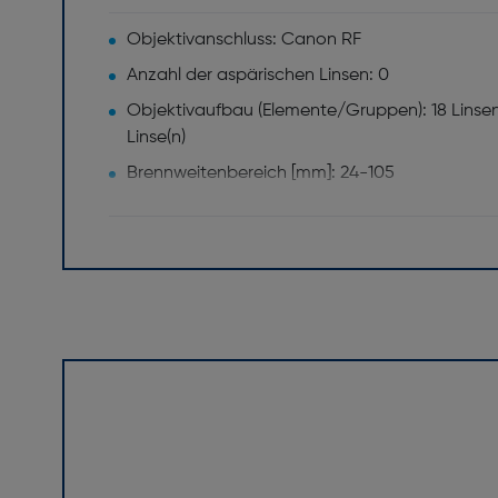
Objektivanschluss: Canon RF
Anzahl der aspärischen Linsen: 0
Objektivaufbau (Elemente/Gruppen): 18 Linsen
Linse(n)
Brennweitenbereich [mm]: 24-105
Maximale Blendenzahl: 4,0
Bildschirm
Bildschirmtyp: Clear View LCD II
Bildschirmauflösung [dot]: 1620000
Touchscreen: Ja
Blitz
integrierter Blitz: Ja