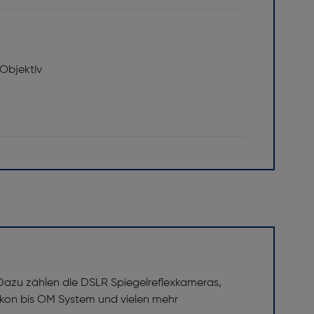
 Objektiv
schirm: Ja
 Dazu zählen die DSLR Spiegelreflexkameras,
on bis OM System und vielen mehr
. mechanischer Verschluss; 1/250 Sek.