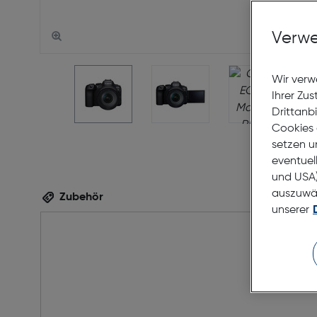
Verwe
Wir verw
Ihrer Zu
Drittanb
Cookies 
setzen u
eventuel
und USA)
auszuwähl
Zubehör
unserer