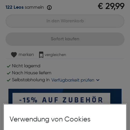
€ 29,99
122 Leos
sammeln
In den Warenkorb
Sofort kaufen
merken
vergleichen
Nicht lagernd
Nach Hause liefern
Selbstabholung in
Verfügbarkeit prüfen
Verwendung von Cookies