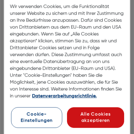
Wir verwenden Cookies, um die Funktionalität
unserer Website zu sichern und mit Ihrer Zustimmung
Produktbeschreibung
an Ihre Bedürfnisse anzupassen. Dafür sind Cookies
von Drittanbietern aus dem EU-Raum und den USA
Galeli Book Case MARC Apple
eingebunden. Wenn Sie auf „Alle Cookies
iPhone 15 Pro olive
akzeptieren“ klicken, stimmen Sie zu, dass wir und
ArtNr.: 620934802
Drittanbieter Cookies setzen und in Folge
verwenden dürfen. Diese Zustimmung umfasst auch
Book Case MARC
eine eventuelle Datenübertragung an von uns
eingebundene Drittanbieter (EU-Raum und USA).
Unter "Cookie-Einstellungen" haben Sie die
Handgefertigtes Case aus hochwertigem
Möglichkeit, jene Cookies auszuwählen, die für Sie
Rindsleder
von Interesse sind. Weitere Informationen finden Sie
Perfekte Passgenauigkeit durch integrierte
in unserer
Datenverarbeitungsrichtlinie.
Hartschale
Praktisches und funktionales Design
Cookie-
Alle Cookies
Aufstellfunktion
Einstellungen
akzeptieren
Magnetverschluss
Fach für Visitenkarten innen