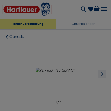
Terminvereinbarung
Geschäft finden
Genesis
1
/
4