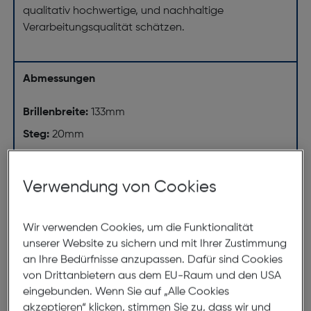
qualitativ hochwertige, und nachhaltige
Verarbeitungsqualität schätzen.
Abmessungen
Brillenbreite:
133mm
Steg:
20mm
Glasbreite:
49mm
Bügellänge:
145mm
Verwendung von Cookies
(individuell ausrichtbar)
Wir verwenden Cookies, um die Funktionalität
133mm
unserer Website zu sichern und mit Ihrer Zustimmung
an Ihre Bedürfnisse anzupassen. Dafür sind Cookies
von Drittanbietern aus dem EU-Raum und den USA
eingebunden. Wenn Sie auf „Alle Cookies
akzeptieren“ klicken, stimmen Sie zu, dass wir und