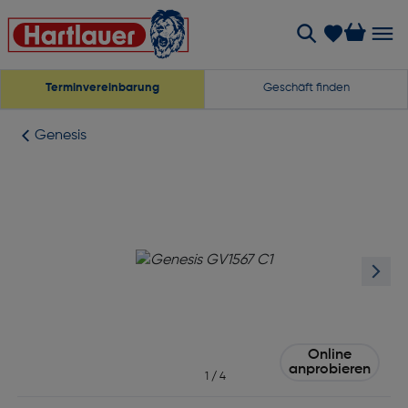
Terminvereinbarung
Geschäft finden
Genesis
Online
anprobieren
1
/
4