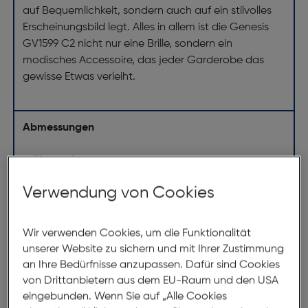
auf Bequemlichkeit, sondern auch auf ein stilvolles
Erscheinungsbild legt. Alles in allem ist die Genesis
GV1599 C2 nicht nur eine Brille, sondern ein
modisches Accessoire, das jeder Garderobe das
gewisse Etwas verleiht.
Abmessungen
Brillenbreite:
141mm
Steg:
17mm
Verwendung von Cookies
Glasbreite:
53mm
Bügellänge:
145mm
Wir verwenden Cookies, um die Funktionalität
(individuell ausrichtbar)
unserer Website zu sichern und mit Ihrer Zustimmung
an Ihre Bedürfnisse anzupassen. Dafür sind Cookies
141mm
von Drittanbietern aus dem EU-Raum und den USA
eingebunden. Wenn Sie auf „Alle Cookies