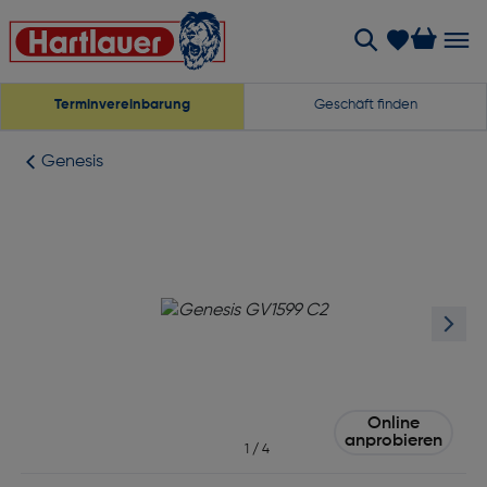
Terminvereinbarung
Geschäft finden
Genesis
Online
anprobieren
1
/
4