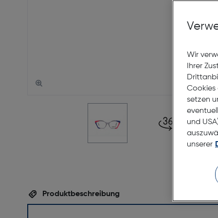
Verwe
Wir verw
Ihrer Zu
Drittanb
Cookies 
setzen u
eventuel
und USA)
auszuwähl
unserer
Produktbeschreibung