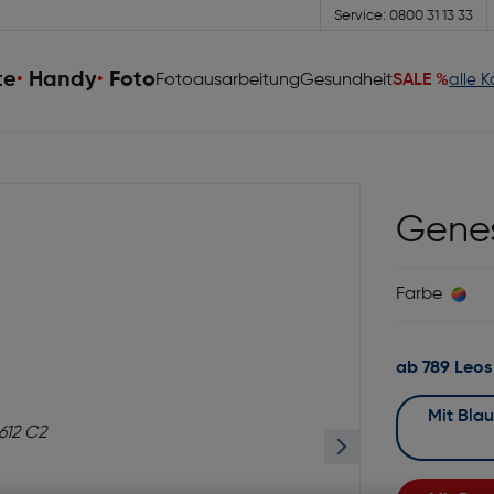
Service: 0800 31 13 33
te
Handy
Foto
Fotoausarbeitung
Gesundheit
SALE %
alle 
Genes
Farbe
ab 789 Leos