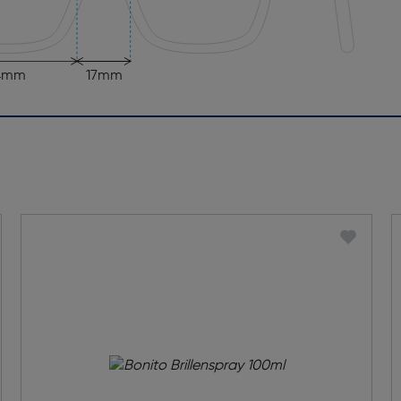
4mm
17mm