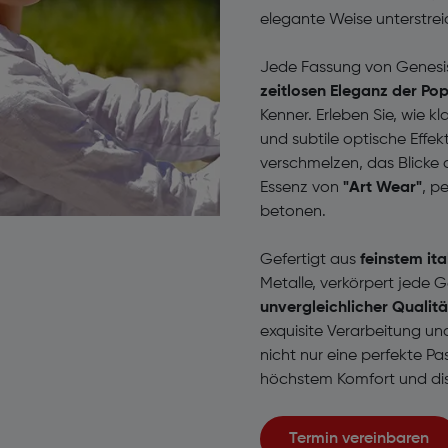
elegante Weise unterstrei
Jede Fassung von Genesis i
zeitlosen Eleganz der Pop
Kenner. Erleben Sie, wie kl
und subtile optische Eff
verschmelzen, das Blicke a
Essenz von
"Art Wear"
, p
betonen.
Gefertigt aus
feinstem it
Metalle, verkörpert jede G
unvergleichlicher Qualit
exquisite Verarbeitung un
nicht nur eine perfekte P
höchstem Komfort und di
Termin vereinbaren