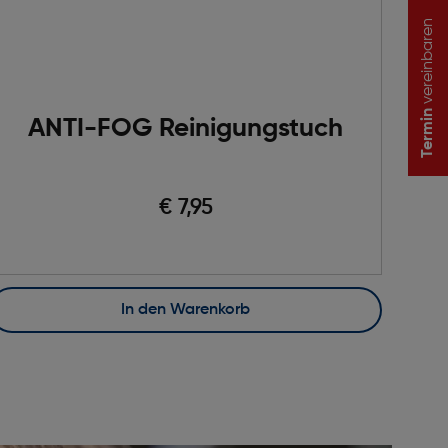
vereinbaren
Termin
ANTI-FOG Reinigungstuch
€ 7,95
In den Warenkorb