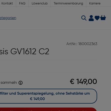
Kontakt
FAQ
Löwenclub
Terminvereinbarung
Karriere
Kategorien
ArtNr.: 180002363
is GV1612 C2
€ 149,00
sammeln
Mit Blaufilter und Superentspiegelung, ohne Sehstärke um
€ 149,00