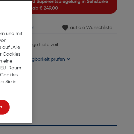
ab
€ 249,00
min vereinbaren
auf die Wunschliste
ern und mit
von
 6 bis 8 Werktage Lieferzeit
auf „Alle
se liefern
er Cookies
holung in
Verfügbarkeit prüfen
h eine
r (EU-Raum
e Cookies
n Sie in
n