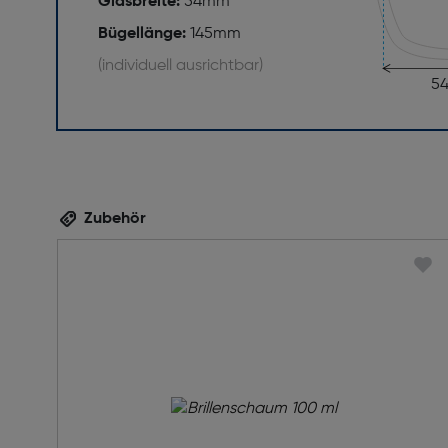
Glasbreite:
54mm
Bügellänge:
145mm
(individuell ausrichtbar)
5
Zubehör