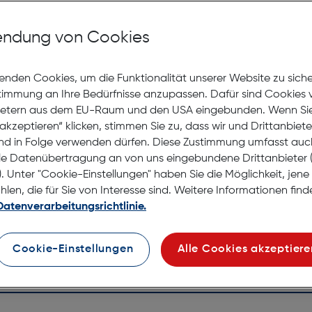
Mit Premiumgläsern und Superentspiegelung in Sehstärke
ndung von Cookies
Jetzt Ter
enden Cookies, um die Funktionalität unserer Website zu sich
stimmung an Ihre Bedürfnisse anzupassen. Dafür sind Cookies 
Lagernd |
Online
ietern aus dem EU-Raum und den USA eingebunden. Wenn Sie 
anprobieren
Nach Hau
akzeptieren“ klicken, stimmen Sie zu, dass wir und Drittanbiet
Selbstab
nd in Folge verwenden dürfen. Diese Zustimmung umfasst auc
le Datenübertragung an von uns eingebundene Drittanbiete
. Unter "Cookie-Einstellungen" haben Sie die Möglichkeit, jen
en, die für Sie von Interesse sind. Weitere Informationen finde
Datenverarbeitungsrichtlinie.
Cookie-Einstellungen
Alle Cookies akzeptiere