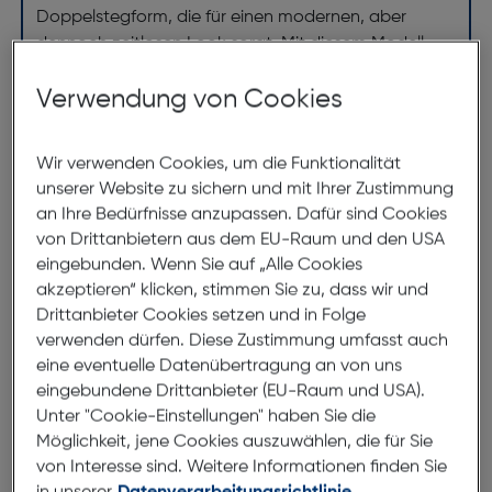
Doppelstegform, die für einen modernen, aber
dennoch zeitlosen Look sorgt. Mit diesem Modell
zeigt sich, dass Funktionalität und Design perfekt
Verwendung von Cookies
harmonieren können. Gönnen Sie sich diese Brille, um
Ihrem Stil den letzten Schliff zu verleihen und
gleichzeitig Ihre Augengesundheit zu schützen.
Wir verwenden Cookies, um die Funktionalität
unserer Website zu sichern und mit Ihrer Zustimmung
an Ihre Bedürfnisse anzupassen. Dafür sind Cookies
Abmessungen
von Drittanbietern aus dem EU-Raum und den USA
eingebunden. Wenn Sie auf „Alle Cookies
Brillenbreite:
145mm
akzeptieren“ klicken, stimmen Sie zu, dass wir und
Drittanbieter Cookies setzen und in Folge
Steg:
16mm
verwenden dürfen. Diese Zustimmung umfasst auch
Glasbreite:
57mm
eine eventuelle Datenübertragung an von uns
Bügellänge:
150mm
eingebundene Drittanbieter (EU-Raum und USA).
Unter "Cookie-Einstellungen" haben Sie die
(individuell ausrichtbar)
Möglichkeit, jene Cookies auszuwählen, die für Sie
von Interesse sind. Weitere Informationen finden Sie
145mm