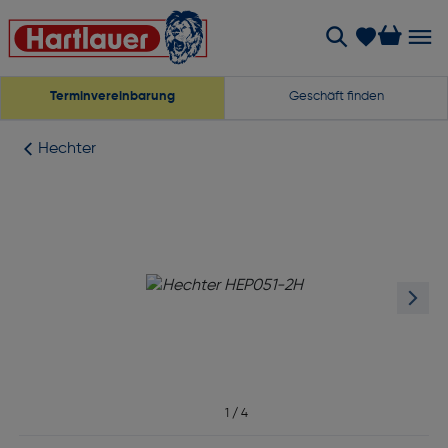
Terminvereinbarung
Geschäft finden
Hechter
1
/
4