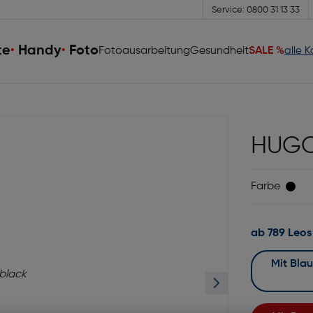
Service: 0800 31 13 33
te
Handy
Foto
Fotoausarbeitung
Gesundheit
SALE %
alle 
HUGO
Farbe
ab 789 Leos