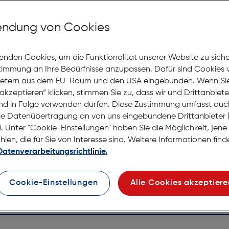
Mit Premiumgläsern und Superentspiegelung in Sehstärke
ndung von Cookies
Jetzt Ter
enden Cookies, um die Funktionalität unserer Website zu sich
stimmung an Ihre Bedürfnisse anzupassen. Dafür sind Cookies 
Lagernd |
ietern aus dem EU-Raum und den USA eingebunden. Wenn Sie 
Nach Hau
akzeptieren“ klicken, stimmen Sie zu, dass wir und Drittanbiet
Selbstab
nd in Folge verwenden dürfen. Diese Zustimmung umfasst auc
le Datenübertragung an von uns eingebundene Drittanbiete
. Unter "Cookie-Einstellungen" haben Sie die Möglichkeit, jen
en, die für Sie von Interesse sind. Weitere Informationen finde
Datenverarbeitungsrichtlinie.
Cookie-Einstellungen
Alle Cookies akzeptiere