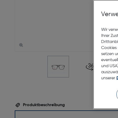
Verwe
Wir verw
Ihrer Zu
Drittanb
Cookies 
setzen u
eventuel
und USA)
auszuwähl
unserer
Produktbeschreibung