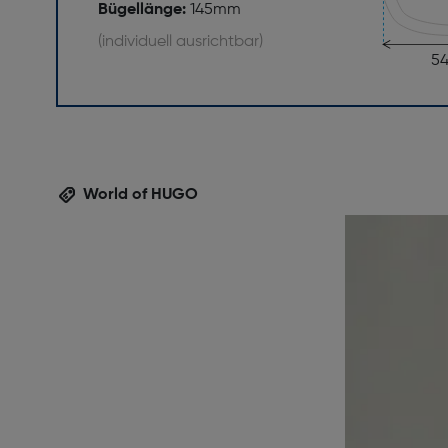
Bügellänge:
145mm
(individuell ausrichtbar)
5
World of HUGO