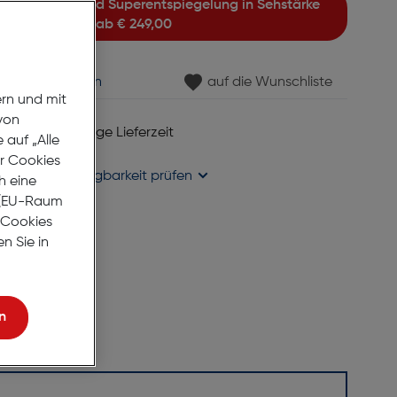
ab
€ 249,00
min vereinbaren
auf die Wunschliste
ern und mit
von
 6 bis 8 Werktage Lieferzeit
auf „Alle
se liefern
er Cookies
holung in
Verfügbarkeit prüfen
h eine
r (EU-Raum
e Cookies
n Sie in
n