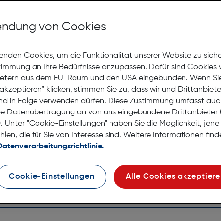
Mit Premiumgläsern und Superentspiegelung in Sehstärke
ndung von Cookies
Jetzt Ter
enden Cookies, um die Funktionalität unserer Website zu sich
stimmung an Ihre Bedürfnisse anzupassen. Dafür sind Cookies 
Lagernd |
ietern aus dem EU-Raum und den USA eingebunden. Wenn Sie 
Nach Hau
akzeptieren“ klicken, stimmen Sie zu, dass wir und Drittanbiet
Selbstab
nd in Folge verwenden dürfen. Diese Zustimmung umfasst auc
le Datenübertragung an von uns eingebundene Drittanbiete
. Unter "Cookie-Einstellungen" haben Sie die Möglichkeit, jen
en, die für Sie von Interesse sind. Weitere Informationen finde
Datenverarbeitungsrichtlinie.
Cookie-Einstellungen
Alle Cookies akzeptiere