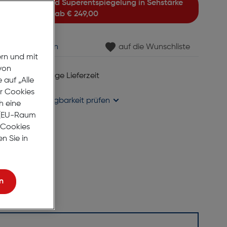
ab
€ 249,00
min vereinbaren
auf die Wunschliste
ern und mit
von
 6 bis 8 Werktage Lieferzeit
auf „Alle
se liefern
er Cookies
holung in
Verfügbarkeit prüfen
h eine
r (EU-Raum
e Cookies
n Sie in
n