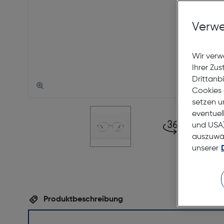
Verwe
Wir verw
Ihrer Zu
Drittanb
Cookies 
setzen u
eventuel
und USA)
auszuwähl
unserer
Produktbeschreibung