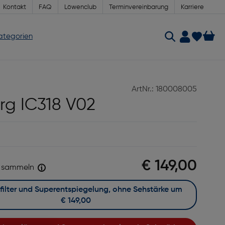
Kontakt
FAQ
Löwenclub
Terminvereinbarung
Karriere
Kategorien
ArtNr.: 180008005
rg IC318 V02
€ 149,00
sammeln
Mit Blaufilter und Superentspiegelung, ohne Sehstärke um
€ 149,00