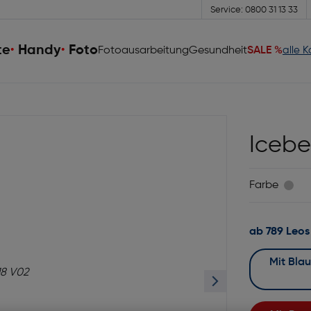
Service: 0800 31 13 33
te
Handy
Foto
Fotoausarbeitung
Gesundheit
SALE %
alle 
Icebe
Farbe
ab 789 Leos