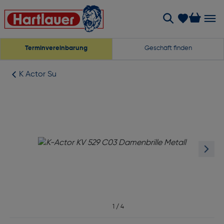
Terminvereinbarung
Geschäft finden
K Actor Su
1
/
4