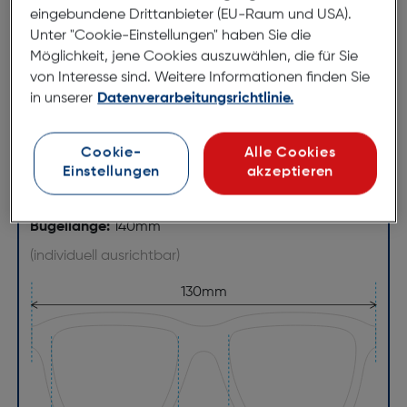
abheben wollen, sowie qualitativ hochwertige, und
eingebundene Drittanbieter (EU-Raum und USA).
nachhaltige Verarbeitungsqualität schätzen.
Unter "Cookie-Einstellungen" haben Sie die
Möglichkeit, jene Cookies auszuwählen, die für Sie
von Interesse sind. Weitere Informationen finden Sie
Abmessungen
in unserer
Datenverarbeitungsrichtlinie.
Brillenbreite:
130mm
Cookie-
Alle Cookies
Steg:
16mm
Einstellungen
akzeptieren
Glasbreite:
50mm
Bügellänge:
140mm
(individuell ausrichtbar)
130mm