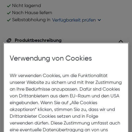
Nicht lagernd
Nach Hause liefern
Selbstabholung in
Verfügbarkeit prüfen
Produktbeschreibung
K-Actor KV 529 C03 Damenbrille
Verwendung von Cookies
Metall
ArtNr.: 879968524
Wir verwenden Cookies, um die Funktionalität
Eine sportliche und sanft geschwungene Fassung
unserer Website zu sichern und mit Ihrer Zustimmung
aus einer federleichten Metalllegierung. Die Form
an Ihre Bedürfnisse anzupassen. Dafür sind Cookies
eignet sich besonders für Brillenträgerinnen deren
von Drittanbietern aus dem EU-Raum und den USA
Augenbrauen ebenfalls leicht geschwungen sind.
eingebunden. Wenn Sie auf „Alle Cookies
Durch die spritzige Farbgebung erscheint diese
akzeptieren“ klicken, stimmen Sie zu, dass wir und
Fassung freundlich und unaufdringlich. Diese
Drittanbieter Cookies setzen und in Folge
Eigenschaften machen die Brille zur perfekten Wahl
verwenden dürfen. Diese Zustimmung umfasst auch
für Brillenträgerinnen die sich vom Grau des Alltages
eine eventuelle Datenübertragung an von uns