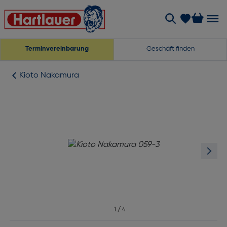
Terminvereinbarung
Geschäft finden
Kioto Nakamura
1
/
4