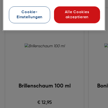
Zubehör
Cookie-
Alle Cookies
Einstellungen
akzeptieren
Brillenschaum 100 ml
Boni
€ 12,95