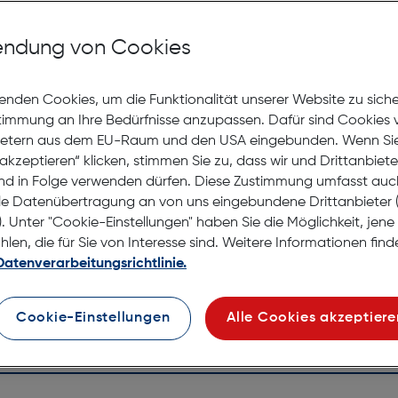
Mit Premiumgläsern und Superentspiegelung in Sehstärke
ndung von Cookies
Jetzt Ter
enden Cookies, um die Funktionalität unserer Website zu sich
stimmung an Ihre Bedürfnisse anzupassen. Dafür sind Cookies 
Nicht la
Online
ietern aus dem EU-Raum und den USA eingebunden. Wenn Sie 
anprobieren
Nach Hau
akzeptieren“ klicken, stimmen Sie zu, dass wir und Drittanbiet
Selbstab
nd in Folge verwenden dürfen. Diese Zustimmung umfasst auc
le Datenübertragung an von uns eingebundene Drittanbiete
. Unter "Cookie-Einstellungen" haben Sie die Möglichkeit, jen
en, die für Sie von Interesse sind. Weitere Informationen finde
Datenverarbeitungsrichtlinie.
Cookie-Einstellungen
Alle Cookies akzeptiere