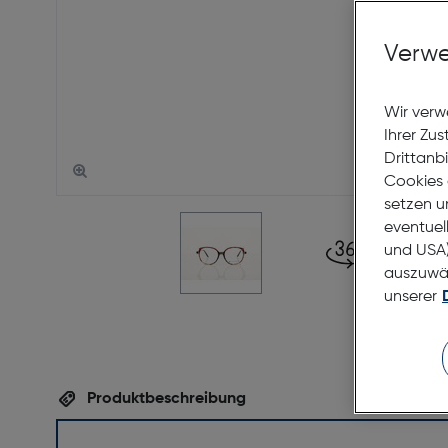
Verwe
Wir verw
Ihrer Zu
Drittanb
Cookies 
setzen u
eventuel
und USA)
auszuwähl
unserer
Produktbeschreibung