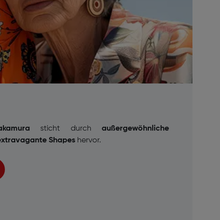
akamura
sticht durch
außergewöhnliche
extravagante Shapes
hervor.