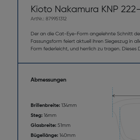
Kioto Nakamura KNP 222
ArtNr.: 879951312
Der an die Cat-Eye-Form angelehnte Schnitt des
Fassungsform feiert aktuell ihren Siegeszug in al
Form federleicht, und herrlich zu tragen. Dieses
Abmessungen
Brillenbreite:
134mm
Steg:
16mm
Glasbreite:
51mm
Bügellänge:
140mm