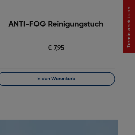
vereinbaren
ANTI-FOG Reinigungstuch
Termin
€ 7,95
In den Warenkorb