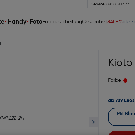
Service: 0800 31 13 33
te
Handy
Foto
Fotoausarbeitung
Gesundheit
SALE %
alle 
2H
Kioto
Farbe
ab 789 Leos