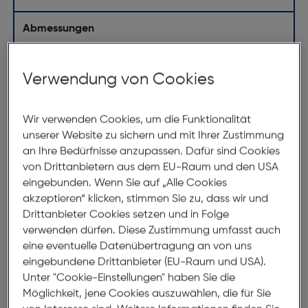
Abmessungen
Brillenbreite:
137mm
Verwendung von Cookies
Steg:
17mm
Glasbreite:
54mm
Wir verwenden Cookies, um die Funktionalität
Bügellänge:
140mm
unserer Website zu sichern und mit Ihrer Zustimmung
(individuell ausrichtbar)
an Ihre Bedürfnisse anzupassen. Dafür sind Cookies
von Drittanbietern aus dem EU-Raum und den USA
137mm
eingebunden. Wenn Sie auf „Alle Cookies
akzeptieren“ klicken, stimmen Sie zu, dass wir und
Drittanbieter Cookies setzen und in Folge
verwenden dürfen. Diese Zustimmung umfasst auch
eine eventuelle Datenübertragung an von uns
eingebundene Drittanbieter (EU-Raum und USA).
Unter "Cookie-Einstellungen" haben Sie die
Möglichkeit, jene Cookies auszuwählen, die für Sie
54mm
17mm