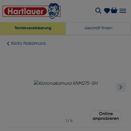
Terminvereinbarung
Geschäft finden
Kioto Nakamura
Online
anprobieren
1
/
4