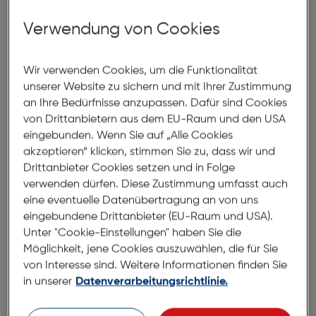
anlehnt, wodurch ein einzigartiger und stilvoller Look
Verwendung von Cookies
entsteht. Diese Brille ist die perfekte Ergänzung für
ein ausdrucksstarkes Auftreten.
Wir verwenden Cookies, um die Funktionalität
unserer Website zu sichern und mit Ihrer Zustimmung
Abmessungen
an Ihre Bedürfnisse anzupassen. Dafür sind Cookies
von Drittanbietern aus dem EU-Raum und den USA
Brillenbreite:
135mm
eingebunden. Wenn Sie auf „Alle Cookies
akzeptieren“ klicken, stimmen Sie zu, dass wir und
Steg:
16mm
Drittanbieter Cookies setzen und in Folge
Glasbreite:
53mm
verwenden dürfen. Diese Zustimmung umfasst auch
Bügellänge:
140mm
eine eventuelle Datenübertragung an von uns
eingebundene Drittanbieter (EU-Raum und USA).
(individuell ausrichtbar)
Unter "Cookie-Einstellungen" haben Sie die
Möglichkeit, jene Cookies auszuwählen, die für Sie
135mm
von Interesse sind. Weitere Informationen finden Sie
in unserer
Datenverarbeitungsrichtlinie.