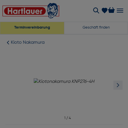
Terminvereinbarung
Geschäft finden
Kioto Nakamura
1
/
4