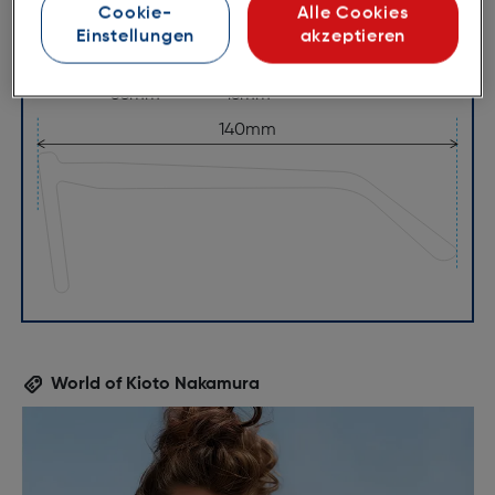
Cookie-
Alle Cookies
Einstellungen
akzeptieren
53mm
16mm
140mm
World of Kioto Nakamura