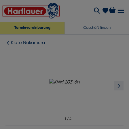
Terminvereinbarung
Geschäft finden
Kioto Nakamura
1
/
4