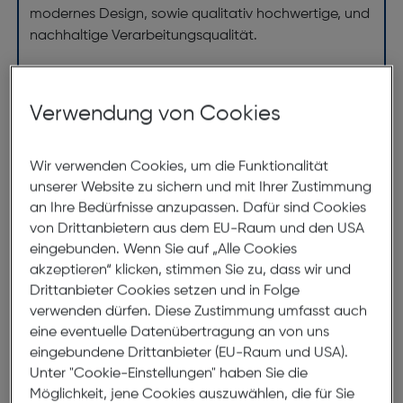
modernes Design, sowie qualitativ hochwertige, und
nachhaltige Verarbeitungsqualität.
Abmessungen
Verwendung von Cookies
Brillenbreite:
136mm
Wir verwenden Cookies, um die Funktionalität
Steg:
20mm
unserer Website zu sichern und mit Ihrer Zustimmung
Glasbreite:
48mm
an Ihre Bedürfnisse anzupassen. Dafür sind Cookies
von Drittanbietern aus dem EU-Raum und den USA
Bügellänge:
140mm
eingebunden. Wenn Sie auf „Alle Cookies
(individuell ausrichtbar)
akzeptieren“ klicken, stimmen Sie zu, dass wir und
Drittanbieter Cookies setzen und in Folge
136mm
verwenden dürfen. Diese Zustimmung umfasst auch
eine eventuelle Datenübertragung an von uns
eingebundene Drittanbieter (EU-Raum und USA).
Unter "Cookie-Einstellungen" haben Sie die
Möglichkeit, jene Cookies auszuwählen, die für Sie