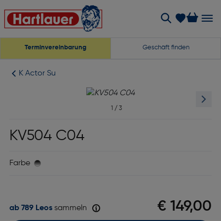
Terminvereinbarung
Geschäft finden
K Actor Su
1
/
3
KV504 C04
Farbe
€ 149,00
ab 789 Leos
sammeln