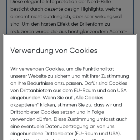
Diese elegante Interpretation der Nerd-Brille
besticht durch dezente design Highlights, welche
allesamt nicht aufdringlich, aber sehr wirkungsvoll
sind. Um den harten Effekt der Brillenform zu
reduzieren wurde die aus hochglänzendem Acetat-
Kunststoff gefertigte Fassung aus mehreren
Farbschichten hergestellt, wobei die hellen Elemente
Verwendung von Cookies
dieser Struktur innenseitig angeordnet sind. Dieses
Muster verleiht der sonst eher harten Form eine
Wir verwenden Cookies, um die Funktionalität
natürliche und lebendige Note die sich an das
unserer Website zu sichern und mit Ihrer Zustimmung
Gesicht der Trägerin anpasst.
an Ihre Bedürfnisse anzupassen. Dafür sind Cookies
von Drittanbietern aus dem EU-Raum und den USA
eingebunden. Wenn Sie auf „Alle Cookies
Abmessungen
akzeptieren“ klicken, stimmen Sie zu, dass wir und
Drittanbieter Cookies setzen und in Folge
Brillenbreite:
127mm
verwenden dürfen. Diese Zustimmung umfasst auch
Steg:
16mm
eine eventuelle Datenübertragung an von uns
eingebundene Drittanbieter (EU-Raum und USA).
Glasbreite:
49mm