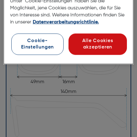
Unter "Cookie-Einstellungen" haben Sie die
Bügellänge:
140mm
Möglichkeit, jene Cookies auszuwählen, die für Sie
(individuell ausrichtbar)
von Interesse sind. Weitere Informationen finden Sie
in unserer
Datenverarbeitungsrichtlinie.
127mm
Cookie-
Alle Cookies
Einstellungen
akzeptieren
49mm
16mm
140mm