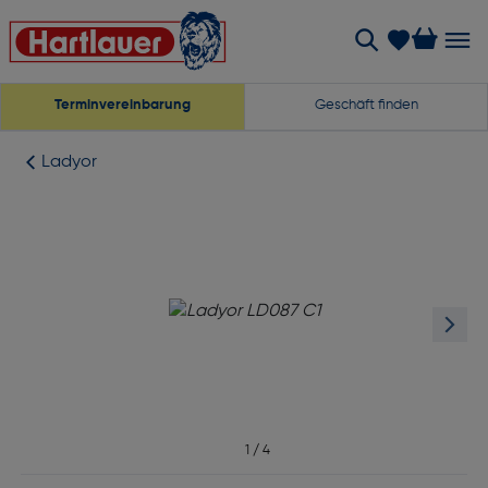
Terminvereinbarung
Geschäft finden
Ladyor
1
/
4