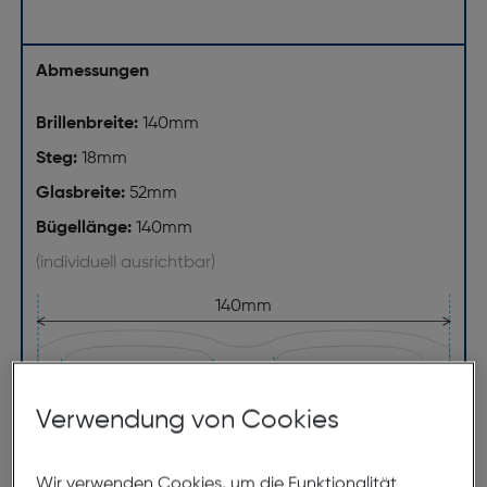
Abmessungen
Brillenbreite:
140mm
Steg:
18mm
Glasbreite:
52mm
Bügellänge:
140mm
(individuell ausrichtbar)
140mm
Verwendung von Cookies
Wir verwenden Cookies, um die Funktionalität