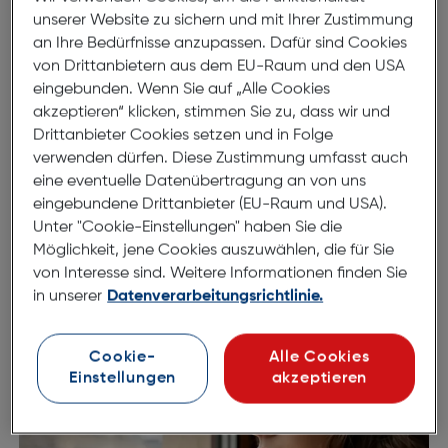
52mm
18mm
unserer Website zu sichern und mit Ihrer Zustimmung
an Ihre Bedürfnisse anzupassen. Dafür sind Cookies
140mm
von Drittanbietern aus dem EU-Raum und den USA
eingebunden. Wenn Sie auf „Alle Cookies
akzeptieren“ klicken, stimmen Sie zu, dass wir und
Drittanbieter Cookies setzen und in Folge
verwenden dürfen. Diese Zustimmung umfasst auch
eine eventuelle Datenübertragung an von uns
eingebundene Drittanbieter (EU-Raum und USA).
Unter "Cookie-Einstellungen" haben Sie die
Möglichkeit, jene Cookies auszuwählen, die für Sie
von Interesse sind. Weitere Informationen finden Sie
World of Lady&or
in unserer
Datenverarbeitungsrichtlinie.
Cookie-
Alle Cookies
Einstellungen
akzeptieren