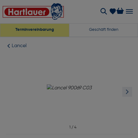
Terminvereinbarung
Geschäft finden
Lancel
1
/
4