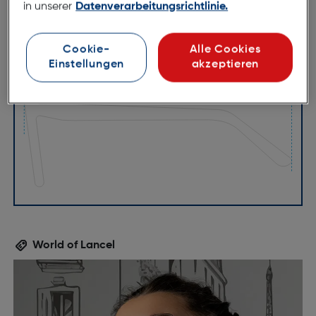
in unserer
Datenverarbeitungsrichtlinie.
Cookie-
Alle Cookies
55mm
18mm
Einstellungen
akzeptieren
135mm
World of Lancel