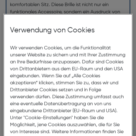
komfortablen Sitz. Diese Brille ist nicht nur ein
funktionales Accessoire, sondern ein Ausdruck von
Stil und Eleganz für die modebewusste Frau.
Verwendung von Cookies
Abmessungen
Wir verwenden Cookies, um die Funktionalität
unserer Website zu sichern und mit Ihrer Zustimmung
Brillenbreite:
139mm
an Ihre Bedürfnisse anzupassen. Dafür sind Cookies
Steg:
18mm
von Drittanbietern aus dem EU-Raum und den USA
Glasbreite:
55mm
eingebunden. Wenn Sie auf „Alle Cookies
akzeptieren“ klicken, stimmen Sie zu, dass wir und
Bügellänge:
135mm
Drittanbieter Cookies setzen und in Folge
(individuell ausrichtbar)
verwenden dürfen. Diese Zustimmung umfasst auch
eine eventuelle Datenübertragung an von uns
139mm
eingebundene Drittanbieter (EU-Raum und USA).
Unter "Cookie-Einstellungen" haben Sie die
Möglichkeit, jene Cookies auszuwählen, die für Sie
von Interesse sind. Weitere Informationen finden Sie