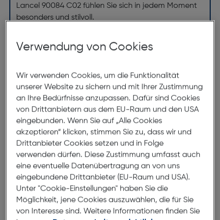
Lancel 90084 C02 fühlen Sie sich in jedem Moment
besonders und stilvoll.
Verwendung von Cookies
Abmessungen
Wir verwenden Cookies, um die Funktionalität
Brillenbreite:
139mm
unserer Website zu sichern und mit Ihrer Zustimmung
Steg:
19mm
an Ihre Bedürfnisse anzupassen. Dafür sind Cookies
Glasbreite:
52mm
von Drittanbietern aus dem EU-Raum und den USA
eingebunden. Wenn Sie auf „Alle Cookies
Bügellänge:
140mm
akzeptieren“ klicken, stimmen Sie zu, dass wir und
(individuell ausrichtbar)
Drittanbieter Cookies setzen und in Folge
verwenden dürfen. Diese Zustimmung umfasst auch
139mm
eine eventuelle Datenübertragung an von uns
eingebundene Drittanbieter (EU-Raum und USA).
Unter "Cookie-Einstellungen" haben Sie die
Möglichkeit, jene Cookies auszuwählen, die für Sie
von Interesse sind. Weitere Informationen finden Sie