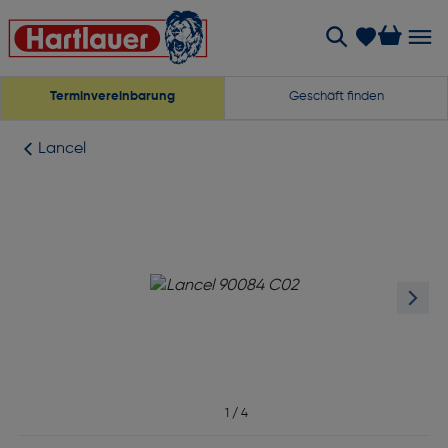
Terminvereinbarung
Geschäft finden
Lancel
1
/
4