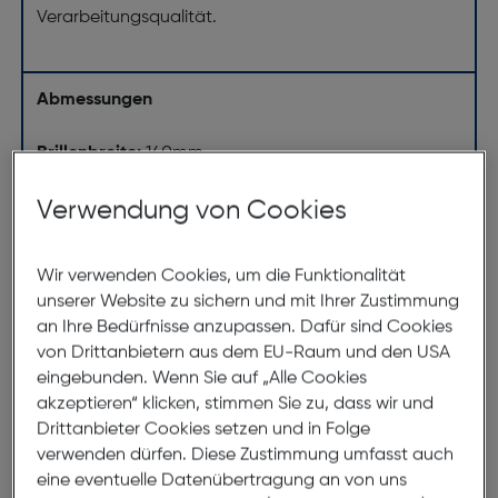
Verarbeitungsqualität.
Abmessungen
Brillenbreite:
140mm
Steg:
18mm
Verwendung von Cookies
Glasbreite:
51mm
Bügellänge:
140mm
Wir verwenden Cookies, um die Funktionalität
(individuell ausrichtbar)
unserer Website zu sichern und mit Ihrer Zustimmung
an Ihre Bedürfnisse anzupassen. Dafür sind Cookies
140mm
von Drittanbietern aus dem EU-Raum und den USA
eingebunden. Wenn Sie auf „Alle Cookies
akzeptieren“ klicken, stimmen Sie zu, dass wir und
Drittanbieter Cookies setzen und in Folge
verwenden dürfen. Diese Zustimmung umfasst auch
eine eventuelle Datenübertragung an von uns