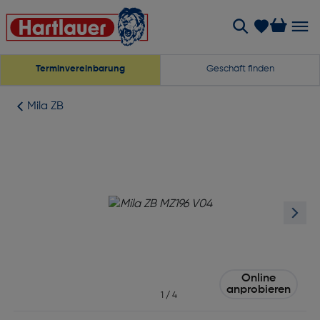
Terminvereinbarung
Geschäft finden
Mila ZB
Online
anprobieren
1
/
4