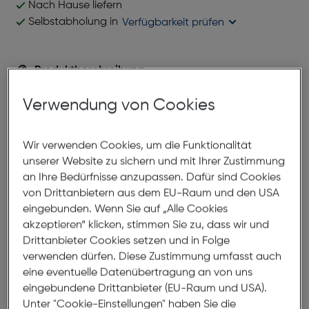
Nach Hause liefern
Selbstabholung in
Verfügbarkeit prüfen
Produktbeschreibung
Missoni MI 359 V02
Verwendung von Cookies
ArtNr.: 879986391
Wir verwenden Cookies, um die Funktionalität
unserer Website zu sichern und mit Ihrer Zustimmung
Abmessungen
an Ihre Bedürfnisse anzupassen. Dafür sind Cookies
von Drittanbietern aus dem EU-Raum und den USA
Brillenbreite:
139mm
eingebunden. Wenn Sie auf „Alle Cookies
akzeptieren“ klicken, stimmen Sie zu, dass wir und
Steg:
19mm
Drittanbieter Cookies setzen und in Folge
Glasbreite:
54mm
verwenden dürfen. Diese Zustimmung umfasst auch
Bügellänge:
140mm
eine eventuelle Datenübertragung an von uns
eingebundene Drittanbieter (EU-Raum und USA).
(individuell ausrichtbar)
Unter "Cookie-Einstellungen" haben Sie die