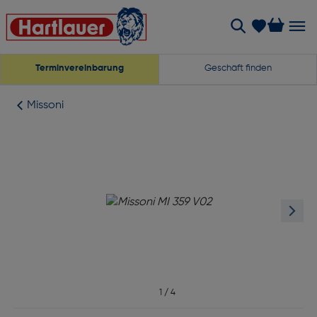
Terminvereinbarung
Geschäft finden
Missoni
1
/
4