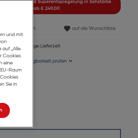
ab
€ 249,00
min vereinbaren
auf die Wunschliste
ern und mit
von
 6 bis 8 Werktage Lieferzeit
auf „Alle
se liefern
er Cookies
holung in
Verfügbarkeit prüfen
h eine
r (EU-Raum
e Cookies
n Sie in
n