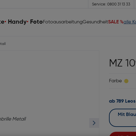
Service: 0800 31 13 33
te
Handy
Foto
Fotoausarbeitung
Gesundheit
SALE %
alle 
tall
MZ 10
Farbe
ab 789 Leos