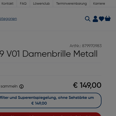
Kontakt
FAQ
Löwenclub
Terminvereinbarung
Karriere
Kategorien
ArtNr.: 879970983
9 V01 Damenbrille Metall
€ 149,00
sammeln
Mit Blaufilter und Superentspiegelung, ohne Sehstärke um
€ 149,00