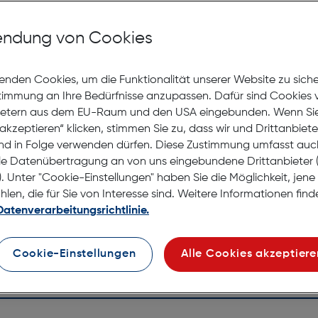
Mit Premiumgläsern und Superentspiegelung in Sehstärke
ndung von Cookies
Jetzt Ter
enden Cookies, um die Funktionalität unserer Website zu sich
stimmung an Ihre Bedürfnisse anzupassen. Dafür sind Cookies 
Lagernd |
ietern aus dem EU-Raum und den USA eingebunden. Wenn Sie 
Nach Hau
akzeptieren“ klicken, stimmen Sie zu, dass wir und Drittanbiet
Selbstab
nd in Folge verwenden dürfen. Diese Zustimmung umfasst auc
le Datenübertragung an von uns eingebundene Drittanbiete
. Unter "Cookie-Einstellungen" haben Sie die Möglichkeit, jen
en, die für Sie von Interesse sind. Weitere Informationen finde
Datenverarbeitungsrichtlinie.
Cookie-Einstellungen
Alle Cookies akzeptiere