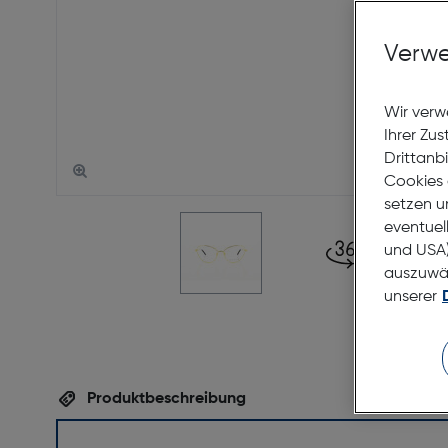
Verwe
Wir verw
Ihrer Zu
Drittanb
Cookies 
setzen u
eventuel
und USA)
auszuwähl
unserer
Produktbeschreibung