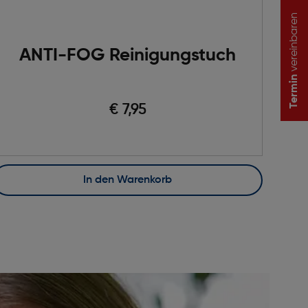
vereinbaren
ANTI-FOG Reinigungstuch
Termin
€ 7,95
In den Warenkorb