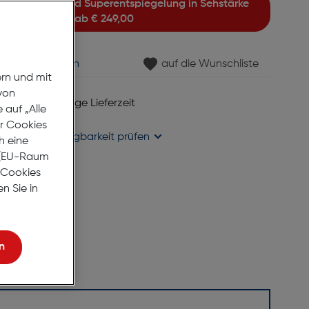
ab
€ 249,00
min vereinbaren
auf die Wunschliste
ern und mit
von
 6 bis 8 Werktage Lieferzeit
auf „Alle
se liefern
er Cookies
holung in
Verfügbarkeit prüfen
h eine
r (EU-Raum
e Cookies
n Sie in
n