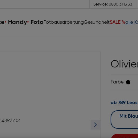
Service: 0800 31 13 33
te
Handy
Foto
Fotoausarbeitung
Gesundheit
SALE %
alle 
Olivi
Farbe
ab 789 Leos