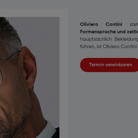
Oliviero Contini
ste
Formensprache und zeitl
hauptsächlich Bekleidung
führen, ist Oliviero Contin
Termin vereinbaren