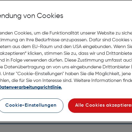
Mit Premiumgläsern und Superentspiegelung in Sehstärke
ndung von Cookies
Jetzt Ter
enden Cookies, um die Funktionalität unserer Website zu sich
stimmung an Ihre Bedürfnisse anzupassen. Dafür sind Cookies 
Lagernd |
Online
ietern aus dem EU-Raum und den USA eingebunden. Wenn Sie 
anprobieren
Nach Hau
akzeptieren“ klicken, stimmen Sie zu, dass wir und Drittanbiet
Selbstab
nd in Folge verwenden dürfen. Diese Zustimmung umfasst auc
le Datenübertragung an von uns eingebundene Drittanbiete
. Unter "Cookie-Einstellungen" haben Sie die Möglichkeit, jen
en, die für Sie von Interesse sind. Weitere Informationen finde
Datenverarbeitungsrichtlinie.
Cookie-Einstellungen
Alle Cookies akzeptiere